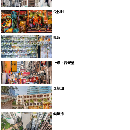
尖沙咀
旺角
上環・西營盤
九龍城
銅鑼湾