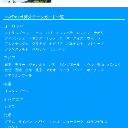
HowTravel 海外データガイド一覧
ヨーロッパ
ストラスブール
ニース
パリ
エジンバラ
ロンドン
ナポリ
フィレンツェ
ベネチア
ミラノ
ローマ
スイス
ウィーン
アムステルダム
グラナダ
セビリア
バルセロナ
マドリード
フランクフルト
ベルリン
ミュンヘン
アジア
日本
デリー
ジャカルタ
バリ
シンガポール
ソウル
釜山
バンコク
台北
香港
上海
北京
マカオ
マニラ
ハノイ
ホーチミン
クアラルンプール
中東
イスタンブール
オセアニア
シドニー
北米
グアム
サイパン
ハワイ
シカゴ
ニューヨーク
ロサンゼルス
トロント