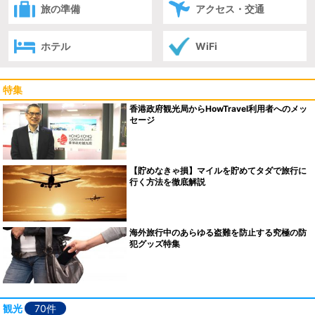
旅の準備
アクセス・交通
ホテル
WiFi
特集
香港政府観光局からHowTravel利用者へのメッ
セージ
【貯めなきゃ損】マイルを貯めてタダで旅行に
行く方法を徹底解説
海外旅行中のあらゆる盗難を防止する究極の防
犯グッズ特集
観光
70件