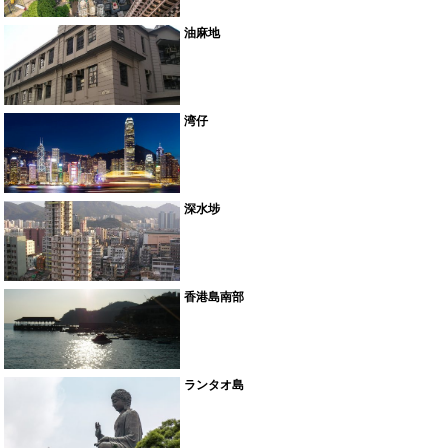
油麻地
湾仔
深水埗
香港島南部
ランタオ島