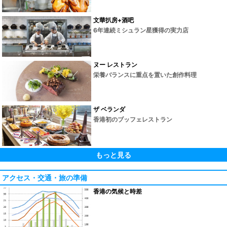
文華扒房+酒吧
6年連続ミシュラン星獲得の実力店
ヌー レストラン
栄養バランスに重点を置いた創作料理
ザ ベランダ
香港初のブッフェレストラン
もっと見る
アクセス・交通・旅の準備
香港の気候と時差