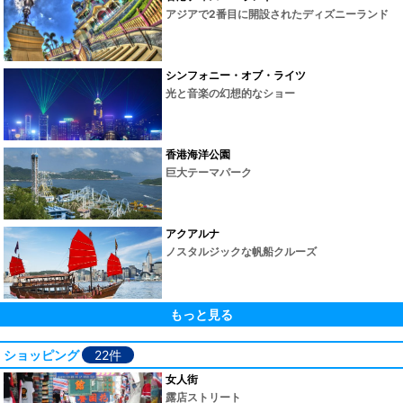
アジアで2番目に開設されたディズニーランド
シンフォニー・オブ・ライツ
光と音楽の幻想的なショー
香港海洋公園
巨大テーマパーク
アクアルナ
ノスタルジックな帆船クルーズ
もっと見る
ショッピング
22件
女人街
露店ストリート