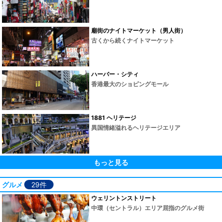
廟街のナイトマーケット（男人街）
古くから続くナイトマーケット
ハーバー・シティ
香港最大のショピングモール
1881 ヘリテージ
異国情緒溢れるヘリテージエリア
もっと見る
グルメ
29件
ウェリントンストリート
中環（セントラル）エリア屈指のグルメ街