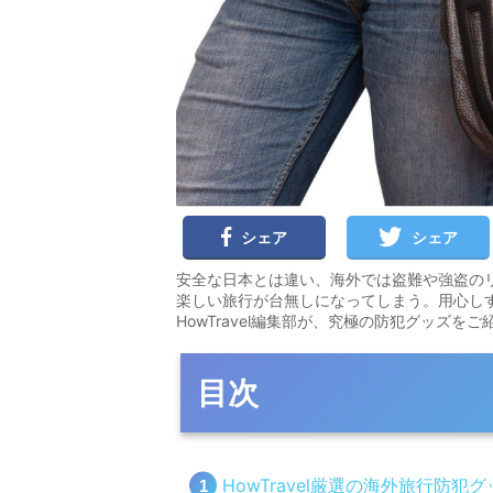
シェア
シェア
安全な日本とは違い、海外では盗難や強盗の
楽しい旅行が台無しになってしまう。用心し
HowTravel編集部が、究極の防犯グッズをご
目次
HowTravel厳選の海外旅行防犯