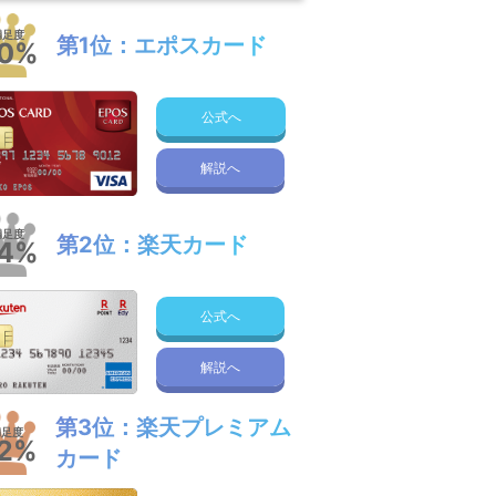
満足度
第1位：エポスカード
0%
公式へ
解説へ
満足度
第2位：楽天カード
4%
公式へ
解説へ
第3位：楽天プレミアム
満足度
2%
カード