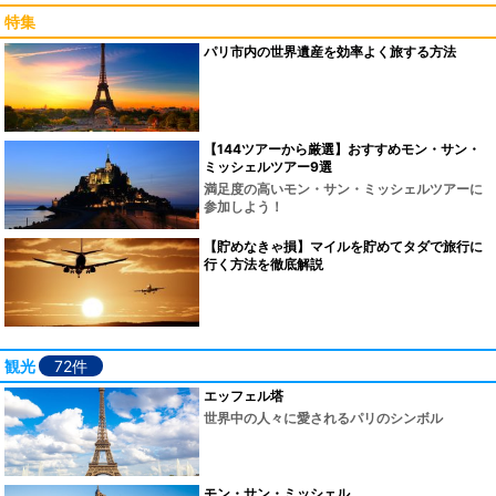
特集
パリ市内の世界遺産を効率よく旅する方法
【144ツアーから厳選】おすすめモン・サン・
ミッシェルツアー9選
満足度の高いモン・サン・ミッシェルツアーに
参加しよう！
【貯めなきゃ損】マイルを貯めてタダで旅行に
行く方法を徹底解説
観光
72件
エッフェル塔
世界中の人々に愛されるパリのシンボル
モン・サン・ミッシェル