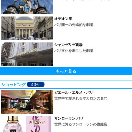
オデオン座
パリ随一の先進的な劇場
シャンゼリゼ劇場
パリ文化を牽引した劇場
もっと見る
ショッピング
43件
ピエール・エルメ・パリ
世界中で愛されるマカロンの名門
サンローラン パリ
世界に誇るサンローランの旗艦店