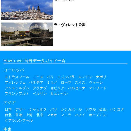
ラ・ヴィレット公園
HowTravel 海外データガイド一覧
ヨーロッパ
ストラスブール
ニース
パリ
エジンバラ
ロンドン
ナポリ
フィレンツェ
ベネチア
ミラノ
ローマ
スイス
ウィーン
アムステルダム
グラナダ
セビリア
バルセロナ
マドリード
フランクフルト
ベルリン
ミュンヘン
アジア
日本
デリー
ジャカルタ
バリ
シンガポール
ソウル
釜山
バンコク
台北
香港
上海
北京
マカオ
マニラ
ハノイ
ホーチミン
クアラルンプール
中東