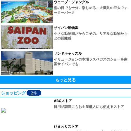
ウェーブ・ジャングル
雨の日でも十分に楽しめる、大満足の巨大ウォ
ーターパーク
サイパン動物園
小さな動物園だからこその、リアルな動物たち
との距離感
サンドキャッスル
イリュージョンの本場ラスベガスのショーを南
国サイパンでも
もっと見る
ショッピング
2件
ABCストア
日用品調達にもお土産購入にも使えるストア
ひまわりストア