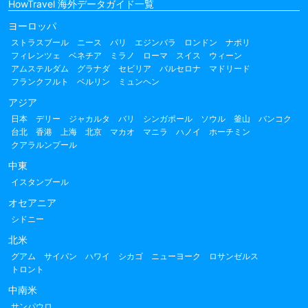
HowTravel 海外データガイド一覧
ヨーロッパ
ストラスブール
ニース
パリ
エジンバラ
ロンドン
ナポリ
フィレンツェ
ベネチア
ミラノ
ローマ
スイス
ウィーン
アムステルダム
グラナダ
セビリア
バルセロナ
マドリード
フランクフルト
ベルリン
ミュンヘン
アジア
日本
デリー
ジャカルタ
バリ
シンガポール
ソウル
釜山
バンコク
台北
香港
上海
北京
マカオ
マニラ
ハノイ
ホーチミン
クアラルンプール
中東
イスタンブール
オセアニア
シドニー
北米
グアム
サイパン
ハワイ
シカゴ
ニューヨーク
ロサンゼルス
トロント
中南米
サンパウロ