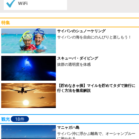
WiFi
特集
サイパンのシュノーケリング
サイパンの海を自由にのんびりと楽しもう！
スキューバ・ダイビング
抜群の透明度を体感
【貯めなきゃ損】マイルを貯めてタダで旅行に
行く方法を徹底解説
観光
18件
マニャガハ島
サイパン沖に浮かぶ離島で、オーシャンブルー
に抱かれる