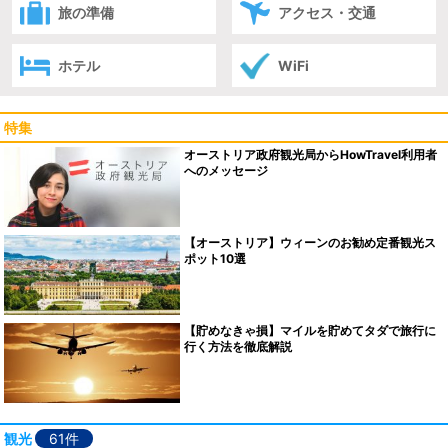
旅の準備
アクセス・交通
ホテル
WiFi
特集
オーストリア政府観光局からHowTravel利用者
へのメッセージ
【オーストリア】ウィーンのお勧め定番観光ス
ポット10選
【貯めなきゃ損】マイルを貯めてタダで旅行に
行く方法を徹底解説
観光
61件