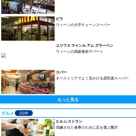
ビラ
ウィーンの大手チェーンスーパー
ユリウス マインル アム グラーベン
ウィーンの高級食材デパート
スパー
オーストリアでよく見かける庶民派スーパー
もっと見る
グルメ
20件
ヒル レストラン
洗練された食事のために足を運ぶ贅沢