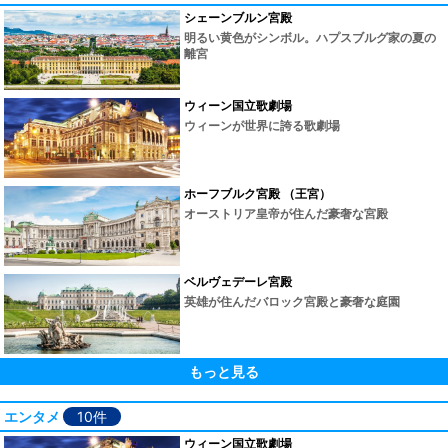
シェーンブルン宮殿
明るい黄色がシンボル。ハプスブルグ家の夏の
離宮
ウィーン国立歌劇場
ウィーンが世界に誇る歌劇場
ホーフブルク宮殿 （王宮）
オーストリア皇帝が住んだ豪奢な宮殿
ベルヴェデーレ宮殿
英雄が住んだバロック宮殿と豪奢な庭園
もっと見る
エンタメ
10件
ウィーン国立歌劇場