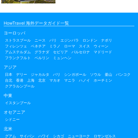
HowTravel 海外データガイド一覧
ヨーロッパ
ストラスブール
ニース
パリ
エジンバラ
ロンドン
ナポリ
フィレンツェ
ベネチア
ミラノ
ローマ
スイス
ウィーン
アムステルダム
グラナダ
セビリア
バルセロナ
マドリード
フランクフルト
ベルリン
ミュンヘン
アジア
日本
デリー
ジャカルタ
バリ
シンガポール
ソウル
釜山
バンコク
台北
香港
上海
北京
マカオ
マニラ
ハノイ
ホーチミン
クアラルンプール
中東
イスタンブール
オセアニア
シドニー
北米
グアム
サイパン
ハワイ
シカゴ
ニューヨーク
ロサンゼルス