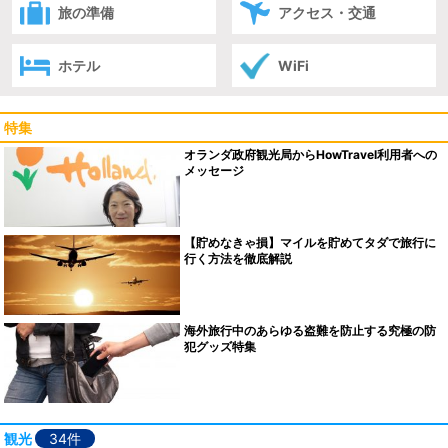
旅の準備
アクセス・交通
ホテル
WiFi
特集
オランダ政府観光局からHowTravel利用者への
メッセージ
【貯めなきゃ損】マイルを貯めてタダで旅行に
行く方法を徹底解説
海外旅行中のあらゆる盗難を防止する究極の防
犯グッズ特集
観光
34件