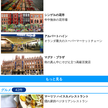
シンゲルの花市
年中無休の花市場
アルバートハイン
オランダ最大のスーパーマーケットチェーン
マグナ・プラザ
街の真ん中にそびえ立つ高級百貨店
もっと見る
グルメ
42件
マーリツ ハイスカメレストラント
隠れ家的ベジタリアンレストラン