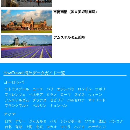
市街南部（国立美術館周辺）
アムステルダム近郊
HowTravel 海外データガイド一覧
ヨーロッパ
ストラスブール
ニース
パリ
エジンバラ
ロンドン
ナポリ
フィレンツェ
ベネチア
ミラノ
ローマ
スイス
ウィーン
アムステルダム
グラナダ
セビリア
バルセロナ
マドリード
フランクフルト
ベルリン
ミュンヘン
アジア
日本
デリー
ジャカルタ
バリ
シンガポール
ソウル
釜山
バンコク
台北
香港
上海
北京
マカオ
マニラ
ハノイ
ホーチミン