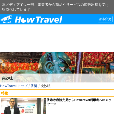
本メディアでは一部、事業者から商品やサービスの広告出稿を受け
収益化しています
都市変更
尖沙咀
HowTravel トップ
/
香港
/
尖沙咀
特集
香港政府観光局からHowTravel利用者へのメッ
セージ