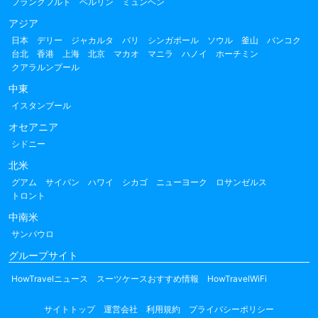
フランクフルト
ベルリン
ミュンヘン
アジア
日本
デリー
ジャカルタ
バリ
シンガポール
ソウル
釜山
バンコク
台北
香港
上海
北京
マカオ
マニラ
ハノイ
ホーチミン
クアラルンプール
中東
イスタンブール
オセアニア
シドニー
北米
グアム
サイパン
ハワイ
シカゴ
ニューヨーク
ロサンゼルス
トロント
中南米
サンパウロ
グループサイト
HowTravelニュース
スーツケースおすすめ情報
HowTravelWiFi
サイトトップ
運営会社
利用規約
プライバシーポリシー