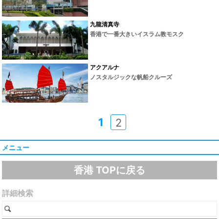
九龍清真寺
香港で一番大きいイスラム教モスク
アクアルナ
ノスタルジックな帆船クルーズ
1
2
メニュー
香港 TOPに戻る
詳細検索