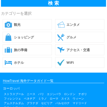
カテゴリーを選択
観光
エンタメ
ショッピング
グルメ
旅の準備
アクセス・交通
ホテル
WiFi
HowTravel 海外データガイド一覧
ヨーロッパ
ストラスブール
ニース
パリ
エジンバラ
ロンドン
ナポリ
フィレンツェ
ベネチア
ミラノ
ローマ
スイス
ウィーン
アムステルダム
グラナダ
セビリア
バルセロナ
マドリード