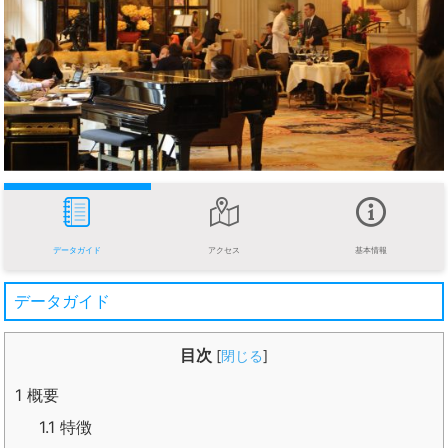
データガイド
アクセス
基本情報
データガイド
目次
[
閉じる
]
1
概要
1.1
特徴