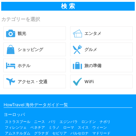
カテゴリーを選択
観光
エンタメ
ショッピング
グルメ
ホテル
旅の準備
アクセス・交通
WiFi
HowTravel 海外データガイド一覧
ヨーロッパ
ストラスブール
ニース
パリ
エジンバラ
ロンドン
ナポリ
フィレンツェ
ベネチア
ミラノ
ローマ
スイス
ウィーン
アムステルダム
グラナダ
セビリア
バルセロナ
マドリード