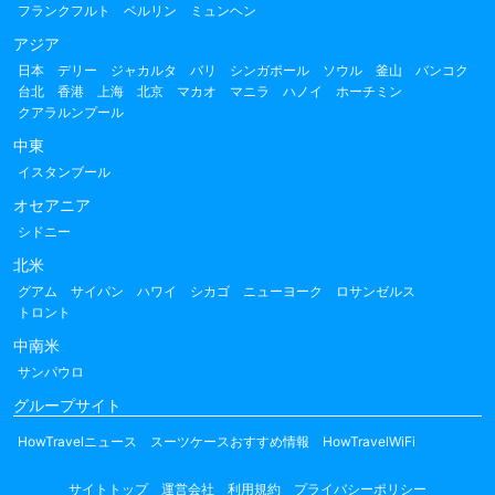
フランクフルト
ベルリン
ミュンヘン
アジア
日本
デリー
ジャカルタ
バリ
シンガポール
ソウル
釜山
バンコク
台北
香港
上海
北京
マカオ
マニラ
ハノイ
ホーチミン
クアラルンプール
中東
イスタンブール
オセアニア
シドニー
北米
グアム
サイパン
ハワイ
シカゴ
ニューヨーク
ロサンゼルス
トロント
中南米
サンパウロ
グループサイト
HowTravelニュース
スーツケースおすすめ情報
HowTravelWiFi
サイトトップ
運営会社
利用規約
プライバシーポリシー