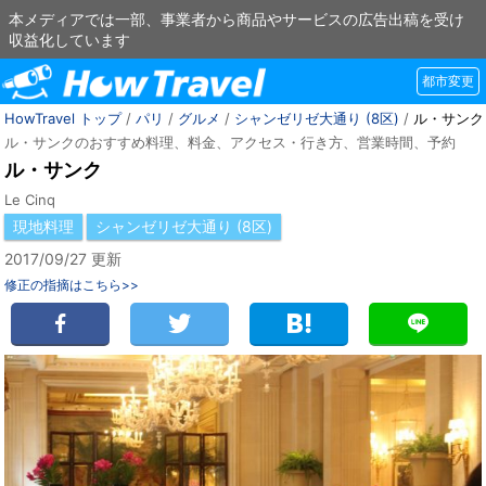
本メディアでは一部、事業者から商品やサービスの広告出稿を受け
収益化しています
都市変更
HowTravel トップ
/
パリ
/
グルメ
/
シャンゼリゼ大通り (8区)
/
ル・サンク
ル・サンクのおすすめ料理、料金、アクセス・行き方、営業時間、予約
ル・サンク
Le Cinq
現地料理
シャンゼリゼ大通り (8区)
2017/09/27 更新
修正の指摘はこちら>>