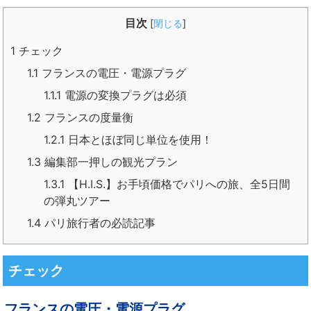
目次
[
閉じる
]
1
チェック
1.1
フランスの電圧・電源プラグ
1.1.1
電源の変換プラグは必須
1.2
フランスの度量衡
1.2.1
日本とほぼ同じ単位を使用！
1.3
編集部一押しの観光プラン
1.3.1
【H.I.S.】お手頃価格でパリへの旅、全5日間
の弾丸ツアー
1.4
パリ旅行者の必読記事
チェック
フランスの電圧・電源プラグ