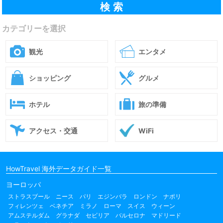
カテゴリーを選択
観光
エンタメ
ショッピング
グルメ
ホテル
旅の準備
アクセス・交通
WiFi
HowTravel 海外データガイド一覧
ヨーロッパ
ストラスブール
ニース
パリ
エジンバラ
ロンドン
ナポリ
フィレンツェ
ベネチア
ミラノ
ローマ
スイス
ウィーン
アムステルダム
グラナダ
セビリア
バルセロナ
マドリード