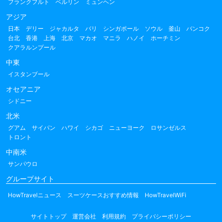
フランクフルト
ベルリン
ミュンヘン
アジア
日本
デリー
ジャカルタ
バリ
シンガポール
ソウル
釜山
バンコク
台北
香港
上海
北京
マカオ
マニラ
ハノイ
ホーチミン
クアラルンプール
中東
イスタンブール
オセアニア
シドニー
北米
グアム
サイパン
ハワイ
シカゴ
ニューヨーク
ロサンゼルス
トロント
中南米
サンパウロ
グループサイト
HowTravelニュース
スーツケースおすすめ情報
HowTravelWiFi
サイトトップ
運営会社
利用規約
プライバシーポリシー