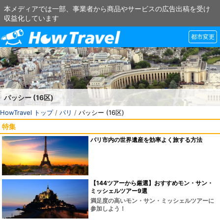
本メディアでは一部、事業者から商品やサービスの広告出稿を受け
収益化しています
都市変更
パッシー (16区)
HowTravel トップ
/
パリ
/
パッシー (16区)
特集
パリ市内の世界遺産を効率よく旅する方法
【144ツアーから厳選】おすすめモン・サン・
ミッシェルツアー9選
満足度の高いモン・サン・ミッシェルツアーに
参加しよう！