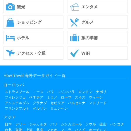
観光
エンタメ
ショッピング
グルメ
ホテル
旅の準備
アクセス・交通
WiFi
HowTravel 海外データガイド一覧
ヨーロッパ
ストラスブール
ニース
パリ
エジンバラ
ロンドン
ナポリ
フィレンツェ
ベネチア
ミラノ
ローマ
スイス
ウィーン
アムステルダム
グラナダ
セビリア
バルセロナ
マドリード
フランクフルト
ベルリン
ミュンヘン
アジア
日本
デリー
ジャカルタ
バリ
シンガポール
ソウル
釜山
バンコク
台北
香港
上海
北京
マカオ
マニラ
ハノイ
ホーチミン