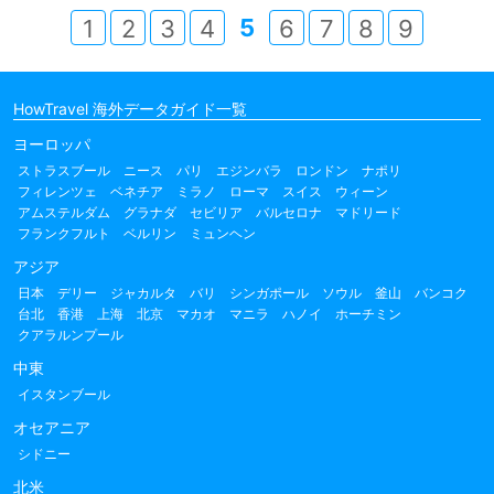
5
1
2
3
4
6
7
8
9
HowTravel 海外データガイド一覧
ヨーロッパ
ストラスブール
ニース
パリ
エジンバラ
ロンドン
ナポリ
フィレンツェ
ベネチア
ミラノ
ローマ
スイス
ウィーン
アムステルダム
グラナダ
セビリア
バルセロナ
マドリード
フランクフルト
ベルリン
ミュンヘン
アジア
日本
デリー
ジャカルタ
バリ
シンガポール
ソウル
釜山
バンコク
台北
香港
上海
北京
マカオ
マニラ
ハノイ
ホーチミン
クアラルンプール
中東
イスタンブール
オセアニア
シドニー
北米