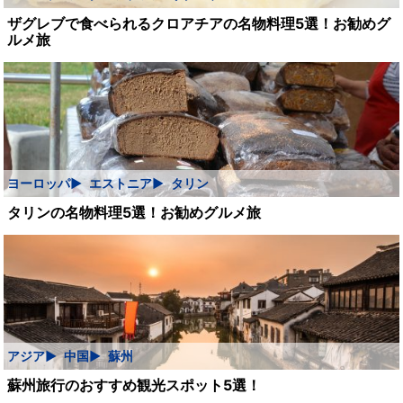
ザグレブで食べられるクロアチアの名物料理5選！お勧めグ
ルメ旅
ヨーロッパ
エストニア
タリン
タリンの名物料理5選！お勧めグルメ旅
アジア
中国
蘇州
蘇州旅行のおすすめ観光スポット5選！