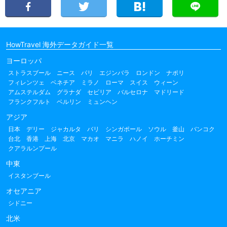
HowTravel 海外データガイド一覧
ヨーロッパ
ストラスブール
ニース
パリ
エジンバラ
ロンドン
ナポリ
フィレンツェ
ベネチア
ミラノ
ローマ
スイス
ウィーン
アムステルダム
グラナダ
セビリア
バルセロナ
マドリード
フランクフルト
ベルリン
ミュンヘン
アジア
日本
デリー
ジャカルタ
バリ
シンガポール
ソウル
釜山
バンコク
台北
香港
上海
北京
マカオ
マニラ
ハノイ
ホーチミン
クアラルンプール
中東
イスタンブール
オセアニア
シドニー
北米