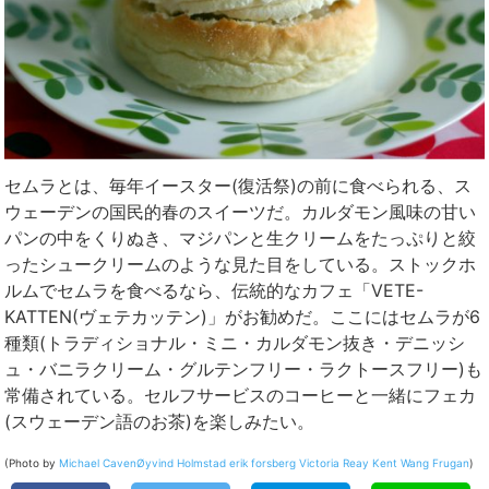
セムラとは、毎年イースター(復活祭)の前に食べられる、ス
ウェーデンの国民的春のスイーツだ。カルダモン風味の甘い
パンの中をくりぬき、マジパンと生クリームをたっぷりと絞
ったシュークリームのような見た目をしている。ストックホ
ルムでセムラを食べるなら、伝統的なカフェ「VETE-
KATTEN(ヴェテカッテン)」がお勧めだ。ここにはセムラが6
種類(トラディショナル・ミニ・カルダモン抜き・デニッシ
ュ・バニラクリーム・グルテンフリー・ラクトースフリー)も
常備されている。セルフサービスのコーヒーと一緒にフェカ
(スウェーデン語のお茶)を楽しみたい。
(Photo by
Michael Caven
Øyvind Holmstad
erik forsberg
Victoria Reay
Kent Wang
Frugan
)