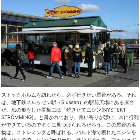
ストックホルムを訪れたら、必ず行きたい屋台がある。それ
は、地下鉄スルッセン駅（Slussen）の駅前広場にある屋台
だ。魚の形をした看板には「焼きたてニシン(NYSTEKT
STRÖMMING)」と書かれており、良い香りが漂い、常に行列
ができているのですぐに見つけられるだろう。この屋台の名
物は、ストレミングと呼ばれる、バルト海で穫れたニシンを
焼いたもので、ハンバーガーや、サンドイッチ、マッシュポ