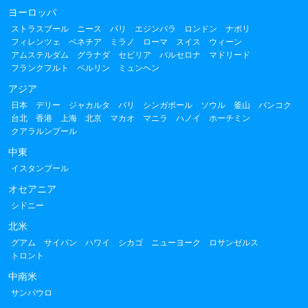
ヨーロッパ
ストラスブール
ニース
パリ
エジンバラ
ロンドン
ナポリ
フィレンツェ
ベネチア
ミラノ
ローマ
スイス
ウィーン
アムステルダム
グラナダ
セビリア
バルセロナ
マドリード
フランクフルト
ベルリン
ミュンヘン
アジア
日本
デリー
ジャカルタ
バリ
シンガポール
ソウル
釜山
バンコク
台北
香港
上海
北京
マカオ
マニラ
ハノイ
ホーチミン
クアラルンプール
中東
イスタンブール
オセアニア
シドニー
北米
グアム
サイパン
ハワイ
シカゴ
ニューヨーク
ロサンゼルス
トロント
中南米
サンパウロ