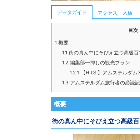
データガイド
アクセス・入店
目次
1
概要
1.1
街の真ん中にそびえ立つ高級百
1.2
編集部一押しの観光プラン
1.2.1
【H.I.S.】アムステル
1.3
アムステルダム旅行者の必読記
概要
街の真ん中にそびえ立つ高級百