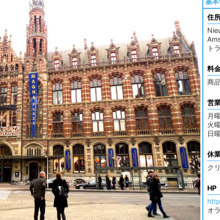
基本
住
Nie
Ams
トラ
料
商
営
月曜
火曜
日曜
休
ク
HP
htt
オ