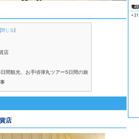
電
+31
[
閉じる
]
貨店
ダム3日間観光、お手頃弾丸ツアー5日間の旅
事
貨店