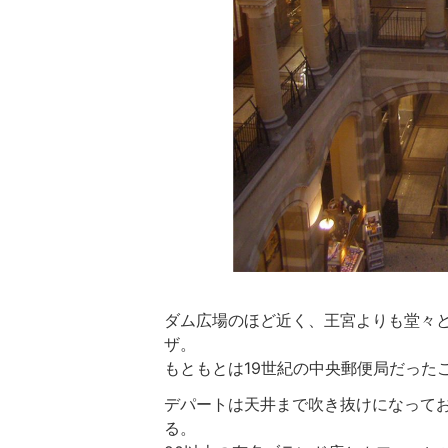
ダム広場
のほど近く、
王宮
よりも堂々
ザ。
もともとは19世紀の中央
郵便
局だった
デパートは天井まで吹き抜けになって
る。