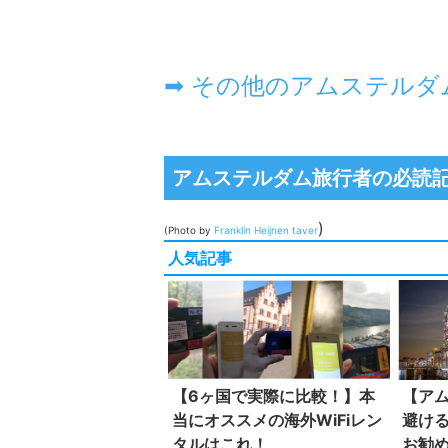
アムステルダム旅行者の必読
)
(Photo by
Franklin Heijnen
taver
人気記事
【6ヶ国で実際に比較！】本
【ア
当にオススメの海外WiFiレン
避け
タルはこれ！
お勧