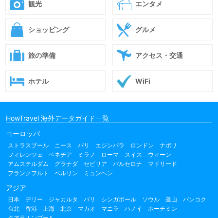
観光
エンタメ
ショッピング
グルメ
旅の準備
アクセス・交通
ホテル
WiFi
HowTravel 海外データガイド一覧
ヨーロッパ
ストラスブール
ニース
パリ
エジンバラ
ロンドン
ナポリ
フィレンツェ
ベネチア
ミラノ
ローマ
スイス
ウィーン
アムステルダム
グラナダ
セビリア
バルセロナ
マドリード
フランクフルト
ベルリン
ミュンヘン
アジア
日本
デリー
ジャカルタ
バリ
シンガポール
ソウル
釜山
バンコク
台北
香港
上海
北京
マカオ
マニラ
ハノイ
ホーチミン
クアラルンプール