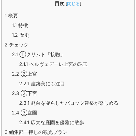
目次
[
閉じる
]
1
概要
1.1
特徴
1.2
歴史
2
チェック
2.1
①クリムト「接吻」
2.1.1
ベルヴェデーレ上宮の珠玉
2.2
②上宮
2.2.1
建築美にも注目
2.3
②下宮
2.3.1
趣向を凝らしたバロック建築が楽しめる
2.4
③庭園
2.4.1
広大な庭園を優雅に散歩
3
編集部一押しの観光プラン