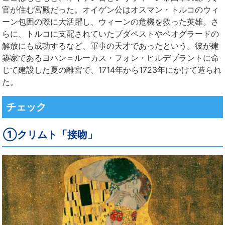
官が住む宮殿だった。オイゲン公はオスマン・トルコのウィ
ーン包囲の際に大活躍し、ウィーンの危機を救った英雄。さ
らに、トルコに支配されていたブダペストやベオグラードの
解放にも成功するなど、軍事の天才であったという。彼が建
築家であるヨハン＝ルーカス・フォン・ヒルデブラントに命
じて建設した夏の離宮で、1714年から1723年にかけて造られ
た。
チェック
①クリムト「接吻」