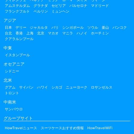
アムステルダム
グラナダ
セビリア
バルセロナ
マドリード
フランクフルト
ベルリン
ミュンヘン
アジア
日本
デリー
ジャカルタ
バリ
シンガポール
ソウル
釜山
バンコク
台北
香港
上海
北京
マカオ
マニラ
ハノイ
ホーチミン
クアラルンプール
中東
イスタンブール
オセアニア
シドニー
北米
グアム
サイパン
ハワイ
シカゴ
ニューヨーク
ロサンゼルス
トロント
中南米
サンパウロ
グループサイト
HowTravelニュース
スーツケースおすすめ情報
HowTravelWiFi