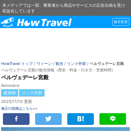
本メディアでは一部、事業者から商品やサービスの広告出稿を受け
収益化しています
都市変更
HowTravel トップ
/
ウィーン
/
観光
/
リンク外部
/
ベルヴェデーレ宮殿
ベルヴェデーレ宮殿の観光情報（歴史・料金・行き方・営業時間）
ベルヴェデーレ宮殿
Belvedere
建築物
リンク外部
2023/11/10 更新
修正の指摘はこちら>>