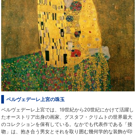
ベルヴェデーレ上宮の珠玉
ベルヴェデーレ上宮では、19世紀から20世紀にかけて活躍し
たオーストリア出身の画家、グスタフ・クリムトの世界最大
のコレクションを保有している。なかでも代表作である「接
吻」は、抱き合う男女とそれを取り囲む幾何学的な装飾が印