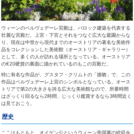
ウィーンのベルヴェデーレ宮殿は、バロック建築を代表する
壮麗な宮殿だ。上宮・下宮とそれをつなぐ広大な庭園からな
り、現在は中世から現代までのオーストリアの著名な美術作
品をコレクションした美術館（オーストリア・ギャラリー）
として、多くの人が訪れる場所となっている。オーストリア
の€20硬貨の裏面に描かれているのもこの宮殿だ。
特に有名な作品が、グスタフ・クリムトの「接吻」で、この
作品はベルヴェデーレ上宮のシンボルとなっている。オース
トリアで第2の大きさを誇る広大な美術館なので、所要時間
はざっくり回るなら2時間、じっくり鑑賞するなら3時間近く
は見ておこう。
歴史
ここはもともと、オイゲン公というウィーン帝国軍の総司令