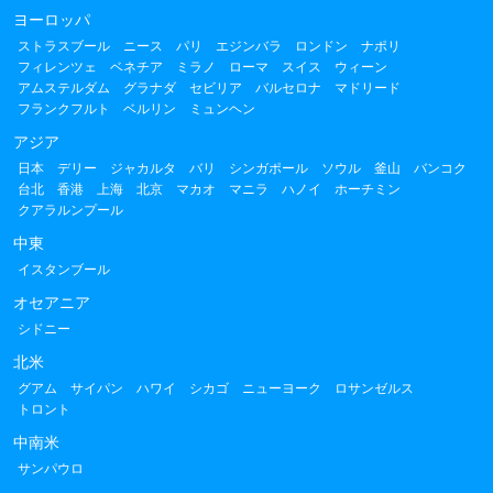
ヨーロッパ
ストラスブール
ニース
パリ
エジンバラ
ロンドン
ナポリ
フィレンツェ
ベネチア
ミラノ
ローマ
スイス
ウィーン
アムステルダム
グラナダ
セビリア
バルセロナ
マドリード
フランクフルト
ベルリン
ミュンヘン
アジア
日本
デリー
ジャカルタ
バリ
シンガポール
ソウル
釜山
バンコク
台北
香港
上海
北京
マカオ
マニラ
ハノイ
ホーチミン
クアラルンプール
中東
イスタンブール
オセアニア
シドニー
北米
グアム
サイパン
ハワイ
シカゴ
ニューヨーク
ロサンゼルス
トロント
中南米
サンパウロ