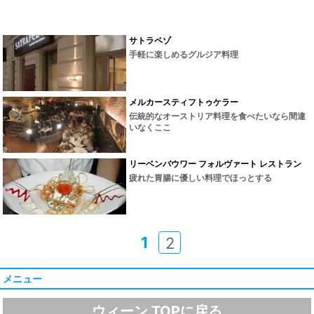
サトラペゾ
手軽に楽しめるグルジア料理
メルカースティフトゥケラー
伝統的なオーストリア料理を食べたいなら間違
いなくここ
リーベンバウワー フォルヴァート レストラン
疲れた胃腸に優しい料理でほっとする
1
2
メニュー
ウィーン TOPに戻る