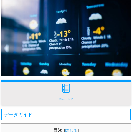
データガイド
データガイド
目次
[
閉じる
]