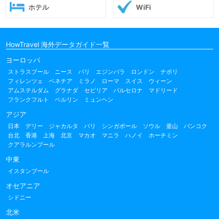
ホテル
WiFi
HowTravel 海外データガイド一覧
ヨーロッパ
ストラスブール
ニース
パリ
エジンバラ
ロンドン
ナポリ
フィレンツェ
ベネチア
ミラノ
ローマ
スイス
ウィーン
アムステルダム
グラナダ
セビリア
バルセロナ
マドリード
フランクフルト
ベルリン
ミュンヘン
アジア
日本
デリー
ジャカルタ
バリ
シンガポール
ソウル
釜山
バンコク
台北
香港
上海
北京
マカオ
マニラ
ハノイ
ホーチミン
クアラルンプール
中東
イスタンブール
オセアニア
シドニー
北米