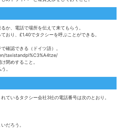
乗るか、
電話
で場所を伝えて来てもらう。
ており、£1.40でタクシーを呼ぶことができる。
ジで確認できる（ドイツ語）。
ien/taxistandpl%C3%A4tze/
開け閉めすること。
払う。
されているタクシー会社3社の
電話
番号は次のとおり。
よいだろう。