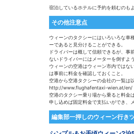
宿泊しているホテルに予約を頼むのも
その他注意点
ウィーンのタクシーにはいろいろな車種
ーであると見分けることができる。
ドライバーは概して信頼できるが、事
ないドライバーにはメーターを倒すよ
ウィーンの
空港
はウィーン市内ではな
は事前に料金を確認しておくこと。
空港
から
空港
タクシーの会社の一覧は
http://www.flughafentaxi-wien.at/en/
空港
のタクシー乗り場から乗ると料金
申し込めば固定料金で支払いができ、
編集部一押しのウィーン行き
シンプル＆お手頃ウィーン2泊