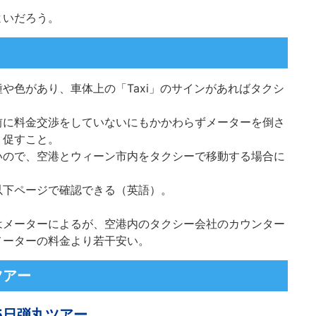
よいだろう。
や色があり、車体上の「Taxi」のサインがあればタクシ
前に料金交渉をしていないにもかかわらずメーターを倒さ
う促すこと。
いので、
空港
とウィーン市内をタクシーで移動する場合に
以下ページで確認できる（英語）。
はメーターによるが、
空港
内のタクシー会社のカウンター
メーターの料金より若干安い。
ツアー
5日弾丸ツアー