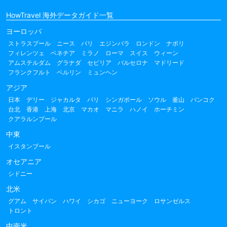
HowTravel 海外データガイド一覧
ヨーロッパ
ストラスブール
ニース
パリ
エジンバラ
ロンドン
ナポリ
フィレンツェ
ベネチア
ミラノ
ローマ
スイス
ウィーン
アムステルダム
グラナダ
セビリア
バルセロナ
マドリード
フランクフルト
ベルリン
ミュンヘン
アジア
日本
デリー
ジャカルタ
バリ
シンガポール
ソウル
釜山
バンコク
台北
香港
上海
北京
マカオ
マニラ
ハノイ
ホーチミン
クアラルンプール
中東
イスタンブール
オセアニア
シドニー
北米
グアム
サイパン
ハワイ
シカゴ
ニューヨーク
ロサンゼルス
トロント
中南米