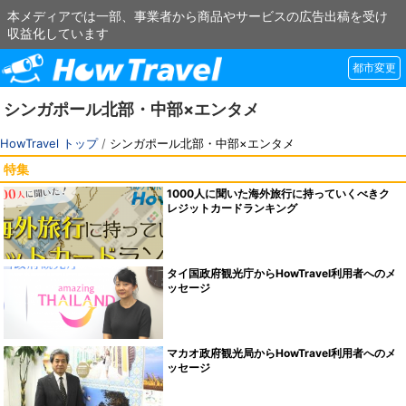
本メディアでは一部、事業者から商品やサービスの広告出稿を受け
収益化しています
都市変更
シンガポール北部・中部×エンタメ
HowTravel トップ
/
シンガポール北部・中部×エンタメ
特集
1000人に聞いた海外旅行に持っていくべきク
レジットカードランキング
タイ国政府観光庁からHowTravel利用者へのメ
ッセージ
マカオ政府観光局からHowTravel利用者へのメ
ッセージ