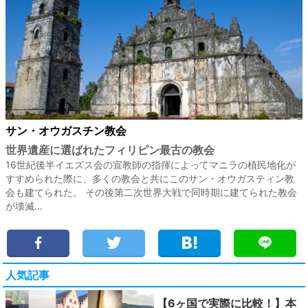
サン・オウガスチン教会
世界遺産に選ばれたフィリピン最古の教会
16世紀後半イエズス会の宣教師の指揮によってマニラの植民地化が
すすめられた際に、多くの教会と共にこのサン・オウガスティン教
会も建てられた。 その後第二次世界大戦で同時期に建てられた教会
が壊滅…
人気記事
【6ヶ国で実際に比較！】本