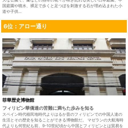
国庭園や噴水、裸足で歩くと足つぼを刺激する石が埋め込まれた小
道や子供…
6位：アロー通り
菲華歴史博物館
フィリピン華僑達の苦難に満ちた歩みを知る
スペイン時代植民地時代よりはるか昔のフィリピンでの中国人達の
生活とその歴史を知ることができる博物館だ。 マゼランの大航海時
代よりも何世紀も前、9-10世紀頃から中国とフィリピンとは貿易を