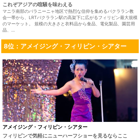
これぞアジアの喧騒を味わえる
マニラ南部のバラニーニャ地区で熱烈な信仰を集めるバクララン教
会一帯から、LRTバクララン駅の高架下に広がるフィリピン最大規模
のマーケット。 規模の大きさと衣料品から食品、電化製品、園芸用
品、…
8位：アメイジング・フィリピン・シアター
アメイジング・フィリピン・シアター
フィリピンで気軽にニューハーフショーを見るならここ