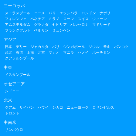
ヨーロッパ
ストラスブール
ニース
パリ
エジンバラ
ロンドン
ナポリ
フィレンツェ
ベネチア
ミラノ
ローマ
スイス
ウィーン
アムステルダム
グラナダ
セビリア
バルセロナ
マドリード
フランクフルト
ベルリン
ミュンヘン
アジア
日本
デリー
ジャカルタ
バリ
シンガポール
ソウル
釜山
バンコク
台北
香港
上海
北京
マカオ
マニラ
ハノイ
ホーチミン
クアラルンプール
中東
イスタンブール
オセアニア
シドニー
北米
グアム
サイパン
ハワイ
シカゴ
ニューヨーク
ロサンゼルス
トロント
中南米
サンパウロ