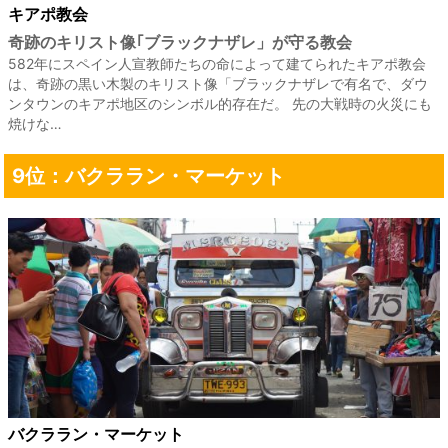
キアポ教会
奇跡のキリスト像｢ブラックナザレ」が守る教会
582年にスペイン人宣教師たちの命によって建てられたキアポ教会
は、奇跡の黒い木製のキリスト像「ブラックナザレで有名で、ダウ
ンタウンのキアポ地区のシンボル的存在だ。 先の大戦時の火災にも
焼けな…
9位：バクララン・マーケット
バクララン・マーケット