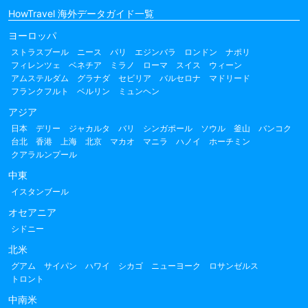
HowTravel 海外データガイド一覧
ヨーロッパ
ストラスブール
ニース
パリ
エジンバラ
ロンドン
ナポリ
フィレンツェ
ベネチア
ミラノ
ローマ
スイス
ウィーン
アムステルダム
グラナダ
セビリア
バルセロナ
マドリード
フランクフルト
ベルリン
ミュンヘン
アジア
日本
デリー
ジャカルタ
バリ
シンガポール
ソウル
釜山
バンコク
台北
香港
上海
北京
マカオ
マニラ
ハノイ
ホーチミン
クアラルンプール
中東
イスタンブール
オセアニア
シドニー
北米
グアム
サイパン
ハワイ
シカゴ
ニューヨーク
ロサンゼルス
トロント
中南米