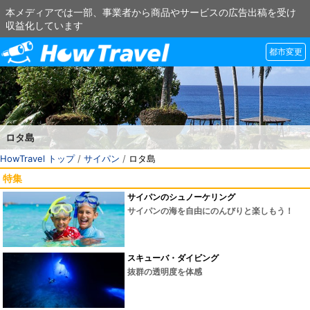
本メディアでは一部、事業者から商品やサービスの広告出稿を受け
収益化しています
都市変更
ロタ島
HowTravel トップ
/
サイパン
/
ロタ島
特集
サイパンのシュノーケリング
サイパンの海を自由にのんびりと楽しもう！
スキューバ・ダイビング
抜群の透明度を体感