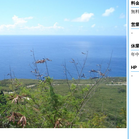
料
無
営
-
休
年
HP
-