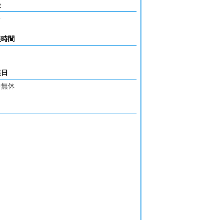
金
料
業時間
業日
中無休