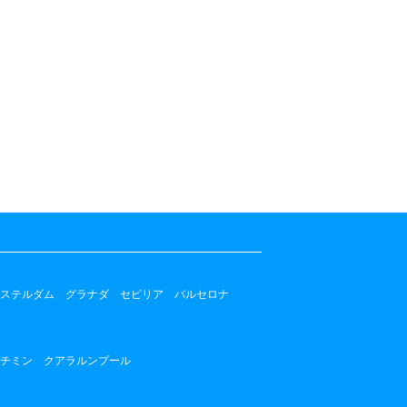
ステルダム
グラナダ
セビリア
バルセロナ
チミン
クアラルンプール