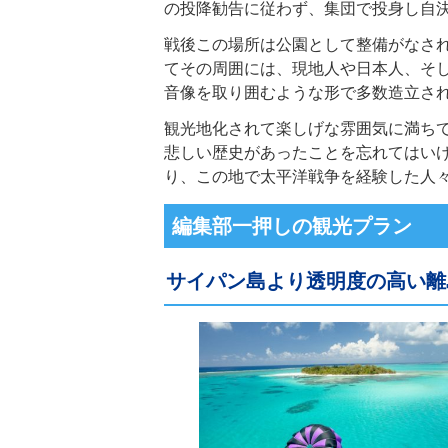
の投降勧告に従わず、集団で投身し自
戦後この場所は公園として整備がなさ
てその周囲には、現地人や日本人、そ
音像を取り囲むような形で多数造立さ
観光地化されて楽しげな雰囲気に満ち
悲しい歴史があったことを忘れてはい
り、この地で太平洋戦争を経験した人
編集部一押しの観光プラン
サイパン島より透明度の高い離