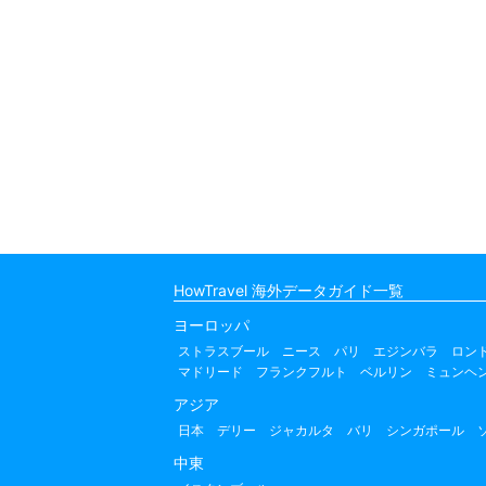
HowTravel 海外データガイド一覧
ヨーロッパ
ストラスブール
ニース
パリ
エジンバラ
ロン
マドリード
フランクフルト
ベルリン
ミュンヘ
アジア
日本
デリー
ジャカルタ
バリ
シンガポール
中東