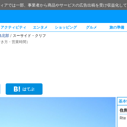
ィアでは一部、事業者から商品やサービスの広告出稿を受け収益化して
アクティビティ
エンタメ
ショッピング
グルメ
旅の準備
島北部
/
スーサイド・クリフ
行き方・営業時間）
はてぶ
基本
住
Rte