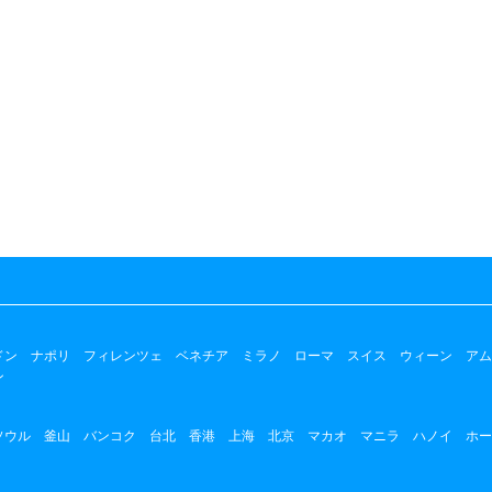
ドン
ナポリ
フィレンツェ
ベネチア
ミラノ
ローマ
スイス
ウィーン
アム
ン
ソウル
釜山
バンコク
台北
香港
上海
北京
マカオ
マニラ
ハノイ
ホー