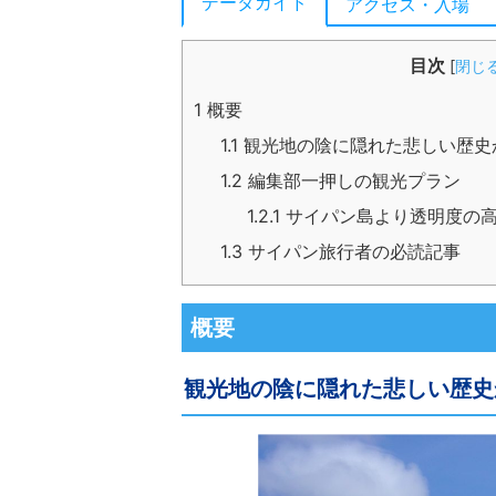
データガイド
アクセス・入場
目次
[
閉じ
1
概要
1.1
観光地の陰に隠れた悲しい歴史
1.2
編集部一押しの観光プラン
1.2.1
サイパン島より透明度の高
1.3
サイパン旅行者の必読記事
概要
観光地の陰に隠れた悲しい歴史