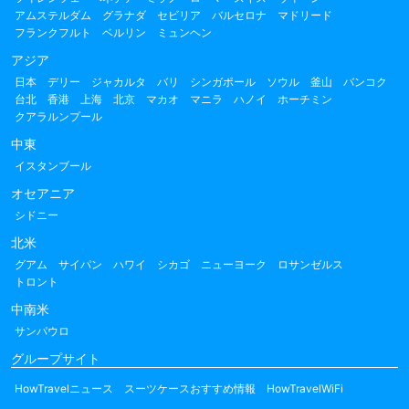
アムステルダム
グラナダ
セビリア
バルセロナ
マドリード
フランクフルト
ベルリン
ミュンヘン
アジア
日本
デリー
ジャカルタ
バリ
シンガポール
ソウル
釜山
バンコク
台北
香港
上海
北京
マカオ
マニラ
ハノイ
ホーチミン
クアラルンプール
中東
イスタンブール
オセアニア
シドニー
北米
グアム
サイパン
ハワイ
シカゴ
ニューヨーク
ロサンゼルス
トロント
中南米
サンパウロ
グループサイト
HowTravelニュース
スーツケースおすすめ情報
HowTravelWiFi