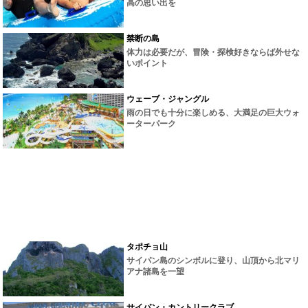
高の思い出を
禁断の島
体力は必要だが、冒険・探検好きならば外せな
いポイント
ウェーブ・ジャングル
雨の日でも十分に楽しめる、大満足の巨大ウォ
ーターパーク
タポチョ山
サイパン島のシンボルに登り、山頂から北マリ
アナ諸島を一望
サイパン・カントリークラブ