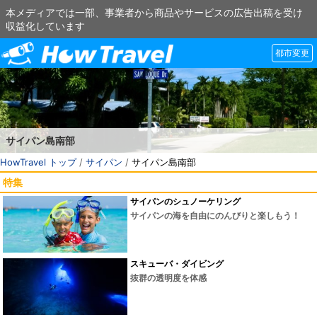
本メディアでは一部、事業者から商品やサービスの広告出稿を受け
収益化しています
都市変更
サイパン島南部
HowTravel トップ
/
サイパン
/
サイパン島南部
特集
サイパンのシュノーケリング
サイパンの海を自由にのんびりと楽しもう！
スキューバ・ダイビング
抜群の透明度を体感