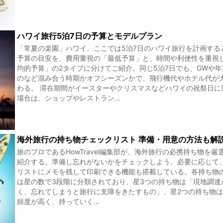
ハワイ旅行5泊7日の予算とモデルプラン
「常夏の楽園」ハワイ。ここでは5泊7日のハワイ旅行を計画する
予算の目安を、費用重視の「最低予算」と、時間や利便性を重視
均的予算」の2タイプに分けてご紹介。同じ5泊7日でも、GWや
のなど混み合う時期かオフシーズンかで、飛行機代やホテル代が
わる。 滞在期間がイースターやクリスマスなどハワイの祝祭日に
場合は、ショップやレストラン…
海外旅行の持ち物チェックリスト 準備・用意の方法も解
旅のプロであるHowTravel編集部が、海外旅行の必携持ち物を厳
紹介する。準備し忘れがないかをチェックしよう。必要に応じて
リストにメモを残して印刷できる機能も搭載している。各持ち物
は星の数で3段階に分類されており、星3つの持ち物は「現地調達
く、忘れてしまうと旅行に支障をきたすもの」、星2つの持ち物
頻度が高く、持っていく…