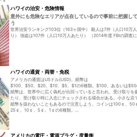
ハワイの治安・危険情報
意外にも危険なエリアが点在しているので事前に把握し
う
世界治安ランキング103位（163ヶ国中） 殺人は7件（人口10万
り） 強盗は107件（人口10万人あたり） （2014年度 FBIの調査
ハワイの通貨・両替・免税
アメリカの通貨はUSドル(USD)。紙幣は
$100、$50、$20、$10、$5、$1の6種類。$100、あるいは$5
紙幣は、世界中に広く偽札が出回っていると言われ、受け取りを
たり、受け取り時に入念にチェックされる場合がある。小さな店
紙幣を扱わないこともあるので注意しよう。コインは100￠、50
25￠、10￠、5￠、1￠の6種類。…
アメリカの電圧・電源プラグ・度量衡