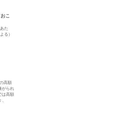
ておこ
人あた
による）
0の高額
嫌がられ
では高額
￠、