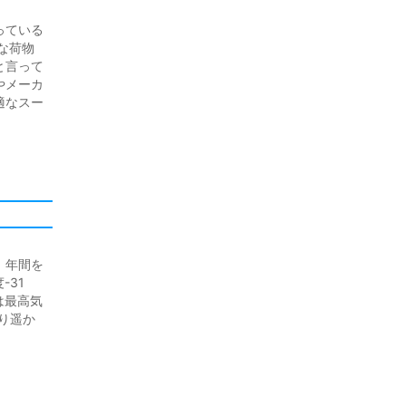
っている
な荷物
と言って
やメーカ
適なスー
、年間を
-31
は最高気
より遥か