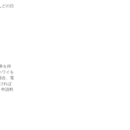
んどの日
券を持
ハワイを
場合、電
なければ
、申請料