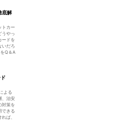
徹底解
ットカー
どうやっ
カードを
ないだろ
をQ＆A
ード
による
層、治安
の対策を
用できる
ければ、