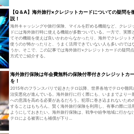
【Q＆A】海外旅行×クレジットカードについての疑問を
説！
海外キャッシングや旅行保険、マイルを貯める機能など、クレジ
ドには海外旅行時に使える機能が多数ついている。一方で、実際
てその機能を使えば良いかわからなかったり、海外でクレジット
使うのが怖かったりと、うまく活用できていない人も多いのでは
うか。そこで、この記事では海外旅行×クレジットカードの疑問点
方式でご紹介する。
海外旅行保険は年会費無料の保険付帯付きクレジットカ
を！
2015年のフランスパリで起きたテロ以降、世界各地でテロや難民
治安悪化が進んでいる。海外旅行に行く際にも、いままでより一
への意識を高める必要があるだろう。犯罪に巻き込まれないため
することはもちろん、賢く海外旅行保険を利用し、有事の際に活
ようにしておきたい。海外旅行保険は、戦争や紛争地域に行かな
テロによる被害にも補償が下り…