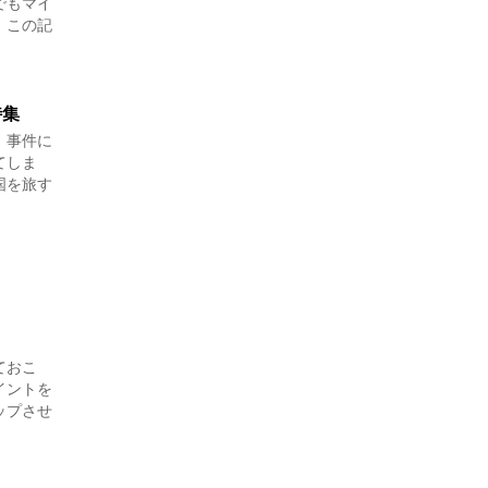
でもマイ
。この記
特集
。事件に
てしま
国を旅す
ておこ
イントを
ップさせ