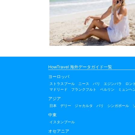
HowTravel 海外データガイド一覧
ヨーロッパ
ストラスブール
ニース
パリ
エジンバラ
ロン
マドリード
フランクフルト
ベルリン
ミュンヘ
アジア
日本
デリー
ジャカルタ
バリ
シンガポール
中東
イスタンブール
オセアニア