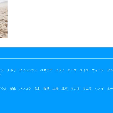
ドン
ナポリ
フィレンツェ
ベネチア
ミラノ
ローマ
スイス
ウィーン
アム
ン
ソウル
釜山
バンコク
台北
香港
上海
北京
マカオ
マニラ
ハノイ
ホー