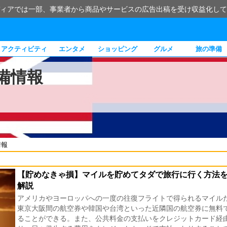
ィアでは一部、事業者から商品やサービスの広告出稿を受け収益化して
アクティビティ
エンタメ
ショッピング
グルメ
旅の準備
備情報
情報
【貯めなきゃ損】マイルを貯めてタダで旅行に行く方法
解説
アメリカやヨーロッパへの一度の往復フライトで得られるマイル
東京大阪間の航空券や韓国や台湾といった近隣国の航空券に無料
ることができる。また、公共料金の支払いをクレジットカード経