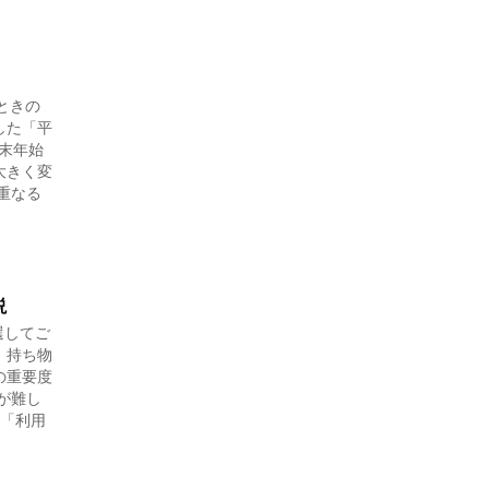
ときの
した「平
年末年始
大きく変
重なる
説
選してご
、持ち物
の重要度
が難し
は「利用