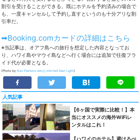
割引を受けることができる。既にホテルを予約済みの場合で
も、一度キャンセルして予約し直すというのも十分アリな割
引率だ。
➡Booking.comカードの詳細はこちら
※当記事は、オアフ島への旅行を想定した内容となってお
り、ハワイ島やマウイ島などへ行く場合には追加で往復フラ
イド代が必要となる。
(Photo by
Nan Palmero
daryl_mitchell
Alan Light
)
人気記事
【6ヶ国で実際に比較！】本
当にオススメの海外WiFiレ
ンタルはこれ！
【ハワイのホテル】避けるべ