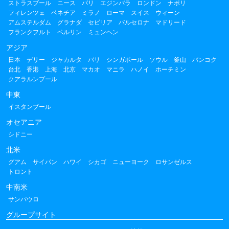
ストラスブール
ニース
パリ
エジンバラ
ロンドン
ナポリ
フィレンツェ
ベネチア
ミラノ
ローマ
スイス
ウィーン
アムステルダム
グラナダ
セビリア
バルセロナ
マドリード
フランクフルト
ベルリン
ミュンヘン
アジア
日本
デリー
ジャカルタ
バリ
シンガポール
ソウル
釜山
バンコク
台北
香港
上海
北京
マカオ
マニラ
ハノイ
ホーチミン
クアラルンプール
中東
イスタンブール
オセアニア
シドニー
北米
グアム
サイパン
ハワイ
シカゴ
ニューヨーク
ロサンゼルス
トロント
中南米
サンパウロ
グループサイト