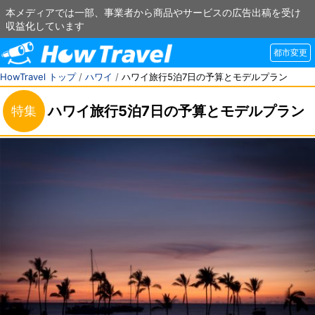
本メディアでは一部、事業者から商品やサービスの広告出稿を受け
収益化しています
都市変更
HowTravel トップ
/
ハワイ
/
ハワイ旅行5泊7日の予算とモデルプラン
ハワイ旅行5泊7日の予算とモデルプラン
特集