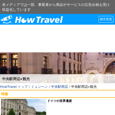
本メディアでは一部、事業者から商品やサービスの広告出稿を受け
収益化しています
都市変更
中央駅周辺×観光
HowTravel トップ
/
ミュンヘン
/
中央駅周辺
/
中央駅周辺×観光
特集
ドイツの世界遺産