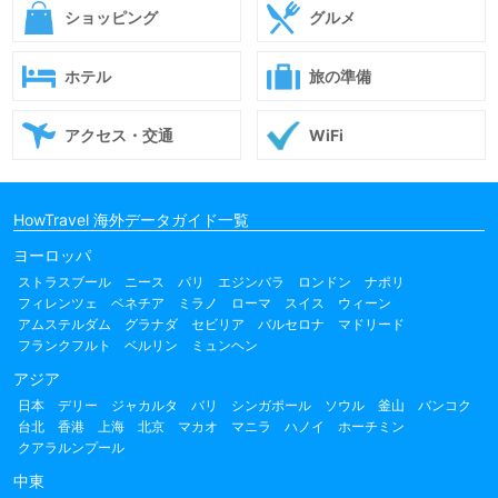
ショッピング
グルメ
ホテル
旅の準備
アクセス・交通
WiFi
HowTravel 海外データガイド一覧
ヨーロッパ
ストラスブール
ニース
パリ
エジンバラ
ロンドン
ナポリ
フィレンツェ
ベネチア
ミラノ
ローマ
スイス
ウィーン
アムステルダム
グラナダ
セビリア
バルセロナ
マドリード
フランクフルト
ベルリン
ミュンヘン
アジア
日本
デリー
ジャカルタ
バリ
シンガポール
ソウル
釜山
バンコク
台北
香港
上海
北京
マカオ
マニラ
ハノイ
ホーチミン
クアラルンプール
中東