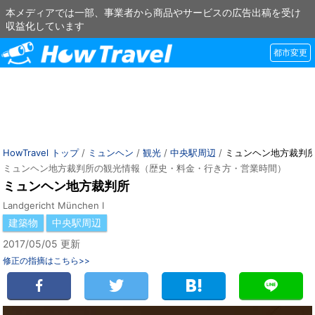
本メディアでは一部、事業者から商品やサービスの広告出稿を受け
収益化しています
都市変更
HowTravel トップ
/
ミュンヘン
/
観光
/
中央駅周辺
/
ミュンヘン地方裁判
ミュンヘン地方裁判所の観光情報（歴史・料金・行き方・営業時間）
ミュンヘン地方裁判所
Landgericht München I
建築物
中央駅周辺
2017/05/05 更新
修正の指摘はこちら>>