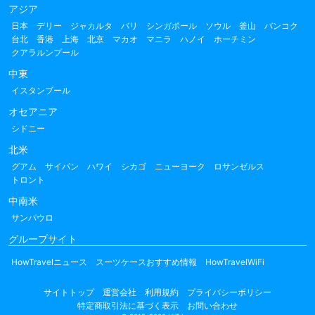
アジア
日本
デリー
ジャカルタ
バリ
シンガポール
ソウル
釜山
バンコク
台北
香港
上海
北京
マカオ
マニラ
ハノイ
ホーチミン
クアラルンプール
中東
イスタンブール
オセアニア
シドニー
北米
グアム
サイパン
ハワイ
シカゴ
ニューヨーク
ロサンゼルス
トロント
中南米
サンパウロ
グループサイト
HowTravelニュース
スーツケースおすすめ情報
HowTravelWiFi
サイトトップ
運営会社
利用規約
プライバシーポリシー
特定商取引法に基づく表示
お問い合わせ