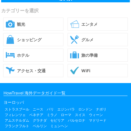
カテゴリーを選択
観光
エンタメ
ショッピング
グルメ
ホテル
旅の準備
アクセス・交通
WiFi
HowTravel 海外データガイド一覧
ヨーロッパ
ストラスブール
ニース
パリ
エジンバラ
ロンドン
ナポリ
フィレンツェ
ベネチア
ミラノ
ローマ
スイス
ウィーン
アムステルダム
グラナダ
セビリア
バルセロナ
マドリード
フランクフルト
ベルリン
ミュンヘン