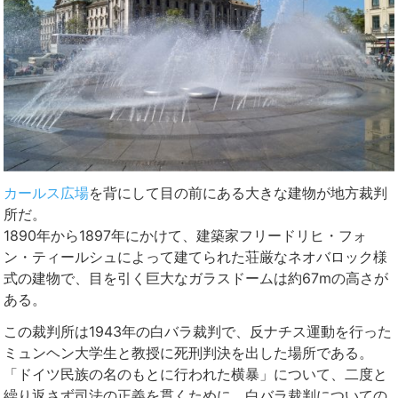
カールス広場
を背にして目の前にある大きな建物が地方裁判
所だ。
1890年から1897年にかけて、建築家フリードリヒ・フォ
ン・ティールシュによって建てられた荘厳なネオバロック様
式の建物で、目を引く巨大なガラスドームは約67mの高さが
ある。
この裁判所は1943年の白バラ裁判で、反ナチス運動を行った
ミュンヘン大学生と教授に死刑判決を出した場所である。
「ドイツ民族の名のもとに行われた横暴」について、二度と
繰り返さず司法の正義を貫くために、白バラ裁判についての