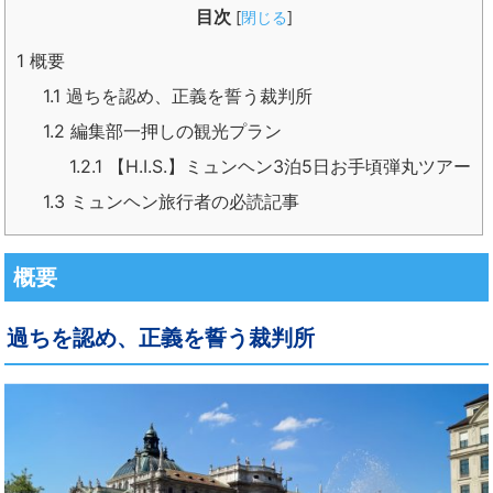
目次
[
閉じる
]
1
概要
1.1
過ちを認め、正義を誓う裁判所
1.2
編集部一押しの観光プラン
1.2.1
【H.I.S.】ミュンヘン3泊5日お手頃弾丸ツアー
1.3
ミュンヘン旅行者の必読記事
概要
過ちを認め、正義を誓う裁判所