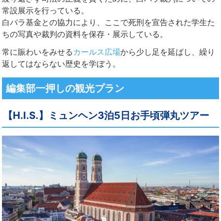
常設展示を行っている。
白バラ基金との協力により、ここで死刑を宣告された学生た
ちの写真や裁判の資料を保存・展示している。
常に賑わいをみせる
カールス広場
から少し足を延ばし、繰り
返してはならない歴史を学ぼう。
編集部一押しの観光プラン
【H.I.S.】ミュンヘン3泊5日お手頃弾丸ツアー