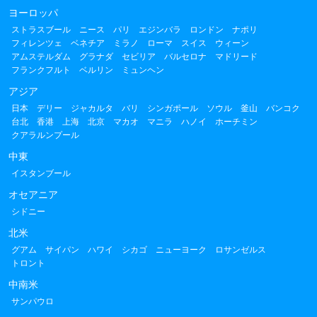
ヨーロッパ
ストラスブール
ニース
パリ
エジンバラ
ロンドン
ナポリ
フィレンツェ
ベネチア
ミラノ
ローマ
スイス
ウィーン
アムステルダム
グラナダ
セビリア
バルセロナ
マドリード
フランクフルト
ベルリン
ミュンヘン
アジア
日本
デリー
ジャカルタ
バリ
シンガポール
ソウル
釜山
バンコク
台北
香港
上海
北京
マカオ
マニラ
ハノイ
ホーチミン
クアラルンプール
中東
イスタンブール
オセアニア
シドニー
北米
グアム
サイパン
ハワイ
シカゴ
ニューヨーク
ロサンゼルス
トロント
中南米
サンパウロ