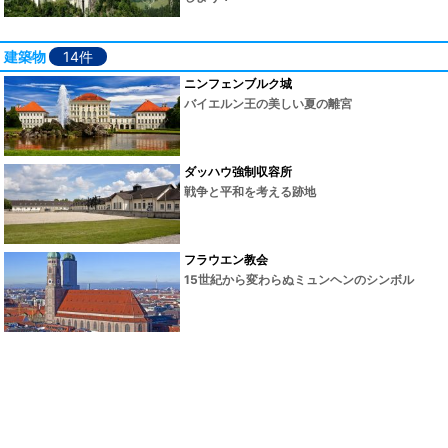
建築物
14件
ニンフェンブルク城
バイエルン王の美しい夏の離宮
ダッハウ強制収容所
戦争と平和を考える跡地
フラウエン教会
15世紀から変わらぬミュンヘンのシンボル