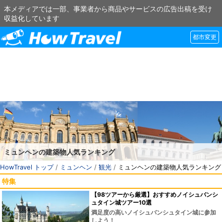
本メディアでは一部、事業者から商品やサービスの広告出稿を受け
収益化しています
都市変更
ミュンヘンの建築物人気ランキング
HowTravel トップ
/
ミュンヘン
/
観光
/
ミュンヘンの建築物人気ランキング
特集
【98ツアーから厳選】おすすめノイシュバンシ
ュタイン城ツアー10選
満足度の高いノイシュバンシュタイン城に参加
しよう！