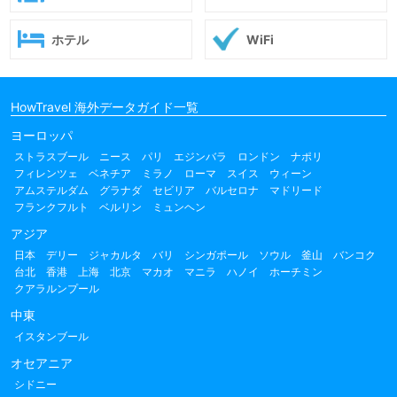
ホテル
WiFi
HowTravel 海外データガイド一覧
ヨーロッパ
ストラスブール
ニース
パリ
エジンバラ
ロンドン
ナポリ
フィレンツェ
ベネチア
ミラノ
ローマ
スイス
ウィーン
アムステルダム
グラナダ
セビリア
バルセロナ
マドリード
フランクフルト
ベルリン
ミュンヘン
アジア
日本
デリー
ジャカルタ
バリ
シンガポール
ソウル
釜山
バンコク
台北
香港
上海
北京
マカオ
マニラ
ハノイ
ホーチミン
クアラルンプール
中東
イスタンブール
オセアニア
シドニー