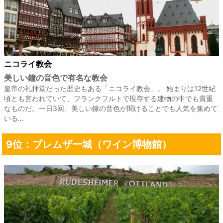
ニコライ教会
美しい鐘の音色で有名な教会
皇帝の礼拝堂だった歴史もある「ニコライ教会」。 始まりは12世紀
頃とも言われていて、フランクフルトで現存する建物の中でも貴重
なものだ。一日3回、美しい鐘の音色が聞けることでも人気を集めて
いる…
9位：ブレムザー城（ワイン博物館）