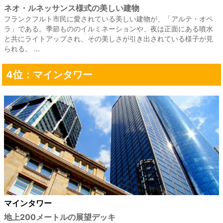
ネオ・ルネッサンス様式の美しい建物
フランクフルト市民に愛されている美しい建物が、「アルテ・オペ
ラ」である。季節もののイルミネーションや、夜は正面にある噴水
と共にライトアップされ、その美しさが引き出されている様子が見
られる。 …
4位：マインタワー
マインタワー
地上200メートルの展望デッキ