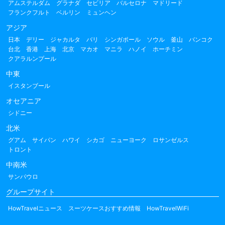
アムステルダム
グラナダ
セビリア
バルセロナ
マドリード
フランクフルト
ベルリン
ミュンヘン
アジア
日本
デリー
ジャカルタ
バリ
シンガポール
ソウル
釜山
バンコク
台北
香港
上海
北京
マカオ
マニラ
ハノイ
ホーチミン
クアラルンプール
中東
イスタンブール
オセアニア
シドニー
北米
グアム
サイパン
ハワイ
シカゴ
ニューヨーク
ロサンゼルス
トロント
中南米
サンパウロ
グループサイト
HowTravelニュース
スーツケースおすすめ情報
HowTravelWiFi