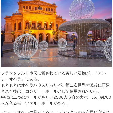
フランクフルト市民に愛されている美しい建物が、「アル
テ・オペラ」である。
もともとはオペラハウスだったが、第二次世界大戦後に再建
された後は、コンサートホールとして使用されている。
中には二つのホールがあり、2500人収容の大ホール、約700
人が入るモーツァルトホールがある。
アルテ・オペラの見どころは、フランクフルト市民に守られ