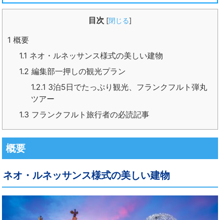
目次
[
閉じる
]
1
概要
1.1
ネオ・ルネッサンス様式の美しい建物
1.2
編集部一押しの観光プラン
1.2.1
3泊5日でたっぷり観光、フランクフルト弾丸
ツアー
1.3
フランクフルト旅行者の必読記事
概要
ネオ・ルネッサンス様式の美しい建物