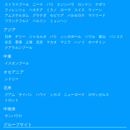
ストラスブール
ニース
パリ
エジンバラ
ロンドン
ナポリ
フィレンツェ
ベネチア
ミラノ
ローマ
スイス
ウィーン
アムステルダム
グラナダ
セビリア
バルセロナ
マドリード
フランクフルト
ベルリン
ミュンヘン
アジア
日本
デリー
ジャカルタ
バリ
シンガポール
ソウル
釜山
バンコク
台北
香港
上海
北京
マカオ
マニラ
ハノイ
ホーチミン
クアラルンプール
中東
イスタンブール
オセアニア
シドニー
北米
グアム
サイパン
ハワイ
シカゴ
ニューヨーク
ロサンゼルス
トロント
中南米
サンパウロ
グループサイト