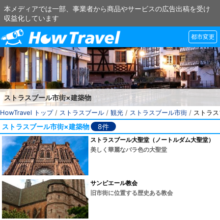
本メディアでは一部、事業者から商品やサービスの広告出稿を受け
収益化しています
都市変更
ストラスブール市街×建築物
HowTravel トップ
/
ストラスブール
/
観光
/
ストラスブール市街
/
ストラス
ストラスブール市街×建築物
8件
ストラスブール大聖堂（ノートルダム大聖堂）
美しく華麗なバラ色の大聖堂
サンピエール教会
旧市街に位置する歴史ある教会