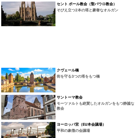
セント ポール教会（聖パウロ教会）
そびえ立つ2本の塔と豪奢なオルガン
クヴェール橋
街を守る3つの塔をもつ橋
サントーマ教会
モーツァルトも絶賛したオルガンをもつ静謐な
教会
ヨーロッパ宮（EU本会議場）
平和の象徴の会議場