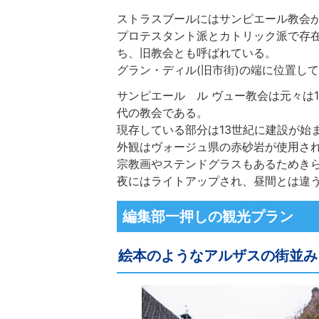
ストラスブールにはサンピエール教会が
プロテスタント派とカトリック派で存在
ち、旧教会とも呼ばれている。
グラン・ディル(旧市街)の端に位置し
サンピエール ル ヴュー教会は元々は
代の教会である。
現存している部分は13世紀に建設が始
外観はヴォージュ県の赤砂岩が使用さ
宗教画やステンドグラスもあるためき
夜にはライトアップされ、昼間とは違
編集部一押しの観光プラン
絵本のようなアルザスの街並み