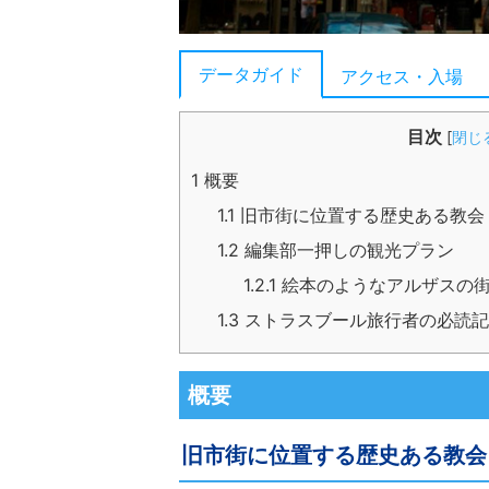
データガイド
アクセス・入場
目次
[
閉じ
1
概要
1.1
旧市街に位置する歴史ある教会
1.2
編集部一押しの観光プラン
1.2.1
絵本のようなアルザスの街
1.3
ストラスブール旅行者の必読記
概要
旧市街に位置する歴史ある教会