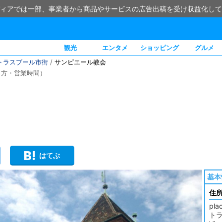
ィアでは一部、事業者から商品やサービスの広告出稿を受け収益化して
観光
エンタメ
ショッピング
グルメ
トラスブール市街
/
サンピエール教会
き方・営業時間）
はてぶ
基本
住
pla
トラム