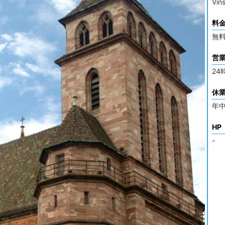
Vi
料
無
営
24
休
年
HP
-