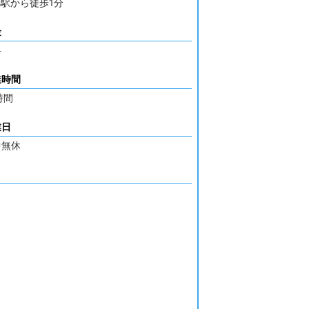
ns駅から徒歩1分
金
料
業時間
時間
業日
中無休