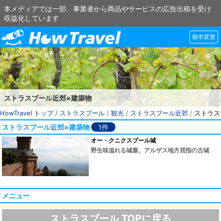
本メディアでは一部、事業者から商品やサービスの広告出稿を受け
収益化しています
都市変更
ストラスブール近郊×建築物
HowTravel トップ
/
ストラスブール
/
観光
/
ストラスブール近郊
/
ストラス
ストラスブール近郊×建築物
1件
オー・クニクスブール城
野生味溢れる城塞。アルザス地方屈指の古城
メニュー
ストラスブール TOPに戻る