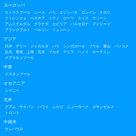
ヨーロッパ
ストラスブール
ニース
パリ
エジンバラ
ロンドン
ナポリ
フィレンツェ
ベネチア
ミラノ
ローマ
スイス
ウィーン
アムステルダム
グラナダ
セビリア
バルセロナ
マドリード
フランクフルト
ベルリン
ミュンヘン
アジア
日本
デリー
ジャカルタ
バリ
シンガポール
ソウル
釜山
バンコク
台北
香港
上海
北京
マカオ
マニラ
ハノイ
ホーチミン
クアラルンプール
中東
イスタンブール
オセアニア
シドニー
北米
グアム
サイパン
ハワイ
シカゴ
ニューヨーク
ロサンゼルス
トロント
中南米
サンパウロ