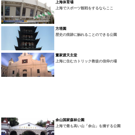
上海体育場
上海でスポーツ観戦をするならここ
方塔園
歴史の痕跡に触れることのできる公園
董家渡天主堂
上海に住むカトリック教徒の信仰の場
余山国家森林公園
上海で最も高い山「余山」を擁する公園