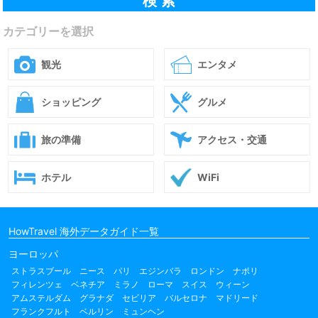
カテゴリーを選択
観光
エンタメ
ショッピング
グルメ
旅の準備
アクセス・交通
ホテル
WiFi
HowTravel 海外データガイド一覧
ヨーロッパ
ストラスブール
ニース
パリ
エジンバラ
ロンドン
ナポリ
フィレンツェ
ベネチア
ミラノ
ローマ
スイス
ウィーン
アムステルダム
グラナダ
セビリア
バルセロナ
マドリード
フランクフルト
ベルリン
ミュンヘン