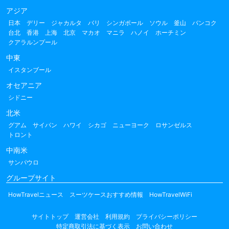
アジア
日本
デリー
ジャカルタ
バリ
シンガポール
ソウル
釜山
バンコク
台北
香港
上海
北京
マカオ
マニラ
ハノイ
ホーチミン
クアラルンプール
中東
イスタンブール
オセアニア
シドニー
北米
グアム
サイパン
ハワイ
シカゴ
ニューヨーク
ロサンゼルス
トロント
中南米
サンパウロ
グループサイト
HowTravelニュース
スーツケースおすすめ情報
HowTravelWiFi
サイトトップ
運営会社
利用規約
プライバシーポリシー
特定商取引法に基づく表示
お問い合わせ