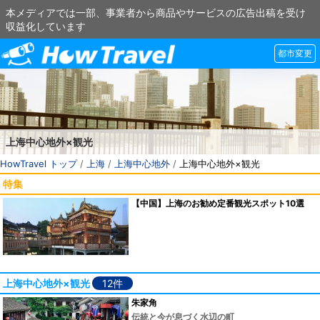
本メディアでは一部、事業者から商品やサービスの広告出稿を受け
収益化しています
都市変更
上海中心地外×観光
HowTravel トップ
/
上海
/
上海中心地外
/
上海中心地外×観光
特集
【中国】上海のお勧め定番観光スポット10選
上海中心地外×観光
12件
朱家角
伝統と今が息づく水辺の町