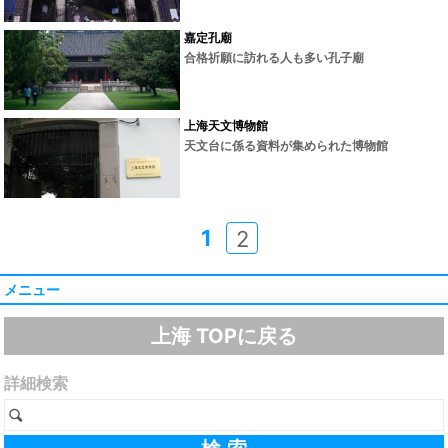
嘉定孔廟
合格祈願に訪れる人も多い孔子廟
上海天文博物館
天文台に係る資料が集められた博物館
1
2
メニュー
上海 TOPに戻る
詳細検索