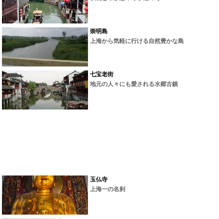
崇明島
上海から気軽に行ける自然豊かな島
七宝老街
地元の人々にも愛される水郷古鎮
玉仏寺
上海一の名刹