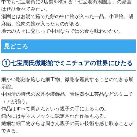
中でも七宝老街に2店舗を構える「七宝老街湯團店」の湯團
はぜひ食べてみたい。
湯團とはお湯で茹でた餅の中に餡が入った一品。小豆餡、胡
麻餡、挽肉の餡が入ったものがある。
地元の人々に交じって中国ならではの食を味わいたい。
見どころ
①七宝周氏微彫館でミニチュアの世界にひたる
細かい彫刻を施した細工物、微彫を鑑賞することのできる展
示館。
中国清の時代の家具や装飾品、青銅器や工芸品などのミニチ
ュアが揃う。
作品はすべて周さんという親子の手によるもの。
館内にはギネスブックに認定された作品もある。
繊細な細工物からは周さん親子の高い技術を感じ取ることが
できる。