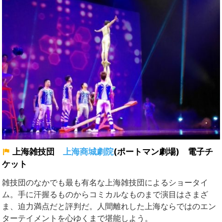
上海雑技団
上海商城劇院
(ポートマン劇場) 電子チ
ケット
雑技団のなかでも最も有名な上海雑技団によるショータイ
ム。手に汗握るものからコミカルなものまで演目はさまざ
ま、迫力満点だと評判だ。人間離れした上海ならではのエン
ターテイメントを心ゆくまで堪能しよう。