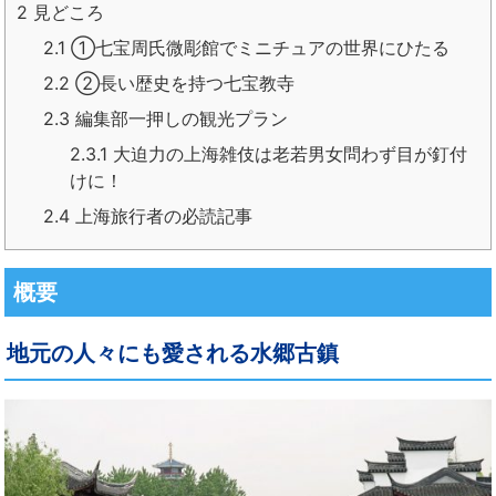
2
見どころ
2.1
①七宝周氏微彫館でミニチュアの世界にひたる
2.2
②長い歴史を持つ七宝教寺
2.3
編集部一押しの観光プラン
2.3.1
大迫力の上海雑伎は老若男女問わず目が釘付
けに！
2.4
上海旅行者の必読記事
概要
地元の人々にも愛される水郷古鎮