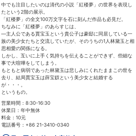
中でも注目したいのは清代の小説「紅楼夢」の世界を表現し
たという2階の展示。
「紅楼夢」の全文100万文字を石に刻んだ作品も必見だ。
ちなみに「紅楼夢」のあらすじは、
―主人公である賈宝玉という貴公子は豪邸に同居している一
族の美少女たちと交流していたが、そのうちの1人林黛玉と相
思相愛の関係になる。
しかし、互いに上手く気持ちを伝えることができず、些細な
事で大喧嘩をしてしまう。
もともと病弱であった林黛玉は悲しみにくれたままこの世を
去り、結局賈宝玉は薛宝釵という美少女と結婚する
が・・・。
というもの。
営業時間：8:30-16:30
休業日：年中無休
料金：10元
電話番号：+86 21-3410-0340