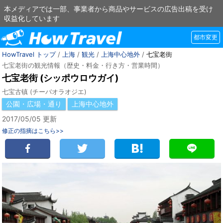
本メディアでは一部、事業者から商品やサービスの広告出稿を受け
収益化しています
都市変更
HowTravel トップ
/
上海
/
観光
/
上海中心地外
/
七宝老街
七宝老街の観光情報（歴史・料金・行き方・営業時間）
七宝老街 (シッポウロウガイ)
七宝古镇 (チーバオラオジエ)
公園・広場・通り
上海中心地外
2017/05/05 更新
修正の指摘はこちら>>