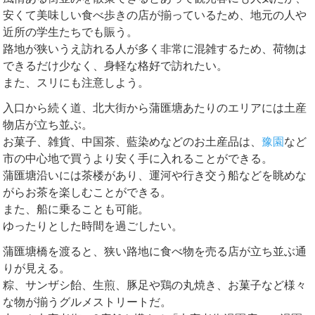
安くて美味しい食べ歩きの店が揃っているため、地元の人や
近所の学生たちでも賑う。
路地が狭いうえ訪れる人が多く非常に混雑するため、荷物は
できるだけ少なく、身軽な格好で訪れたい。
また、スリにも注意しよう。
入口から続く道、北大街から蒲匯塘あたりのエリアには土産
物店が立ち並ぶ。
お菓子、雑貨、中国茶、藍染めなどのお土産品は、
豫園
など
市の中心地で買うより安く手に入れることができる。
蒲匯塘沿いには茶楼があり、運河や行き交う船などを眺めな
がらお茶を楽しむことができる。
また、船に乗ることも可能。
ゆったりとした時間を過ごしたい。
蒲匯塘橋を渡ると、狭い路地に食べ物を売る店が立ち並ぶ通
りが見える。
粽、サンザシ飴、生煎、豚足や鶏の丸焼き、お菓子など様々
な物が揃うグルメストリートだ。