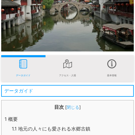
データガイド
アクセス・入場
基本情報
データガイド
目次
[
閉じる
]
1
概要
1.1
地元の人々にも愛される水郷古鎮