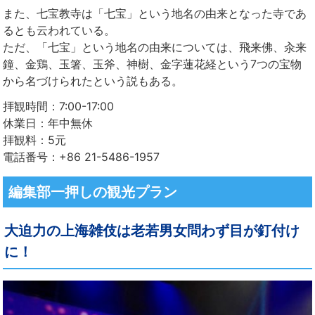
また、七宝教寺は「七宝」という地名の由来となった寺であ
るとも云われている。
ただ、「七宝」という地名の由来については、飛来佛、汆来
鐘、金鶏、玉箸、玉斧、神樹、金字蓮花経という7つの宝物
から名づけられたという説もある。
拝観時間：7:00-17:00
休業日：年中無休
拝観料：5元
電話番号：+86 21-5486-1957
編集部一押しの観光プラン
大迫力の上海雑伎は老若男女問わず目が釘付け
に！