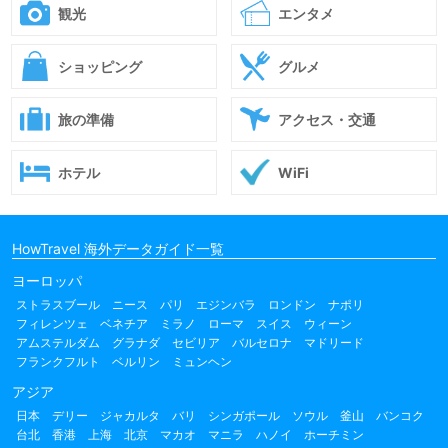
観光
エンタメ
ショッピング
グルメ
旅の準備
アクセス・交通
ホテル
WiFi
HowTravel 海外データガイド一覧
ヨーロッパ
ストラスブール
ニース
パリ
エジンバラ
ロンドン
ナポリ
フィレンツェ
ベネチア
ミラノ
ローマ
スイス
ウィーン
アムステルダム
グラナダ
セビリア
バルセロナ
マドリード
フランクフルト
ベルリン
ミュンヘン
アジア
日本
デリー
ジャカルタ
バリ
シンガポール
ソウル
釜山
バンコク
台北
香港
上海
北京
マカオ
マニラ
ハノイ
ホーチミン