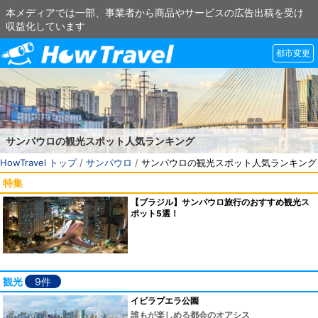
本メディアでは一部、事業者から商品やサービスの広告出稿を受け
収益化しています
都市変更
サンパウロの観光スポット人気ランキング
HowTravel トップ
/
サンパウロ
/
サンパウロの観光スポット人気ランキング
特集
【ブラジル】サンパウロ旅行のおすすめ観光ス
ポット5選！
観光
9件
イビラプエラ公園
誰もが楽しめる都会のオアシス