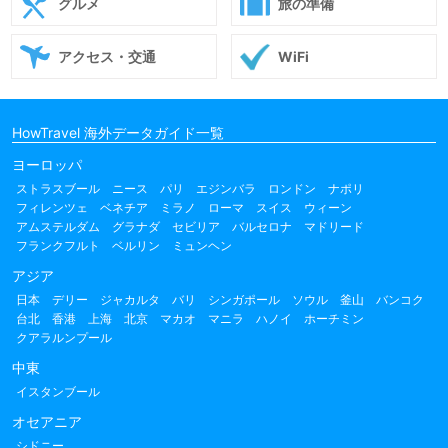
グルメ
旅の準備
アクセス・交通
WiFi
HowTravel 海外データガイド一覧
ヨーロッパ
ストラスブール
ニース
パリ
エジンバラ
ロンドン
ナポリ
フィレンツェ
ベネチア
ミラノ
ローマ
スイス
ウィーン
アムステルダム
グラナダ
セビリア
バルセロナ
マドリード
フランクフルト
ベルリン
ミュンヘン
アジア
日本
デリー
ジャカルタ
バリ
シンガポール
ソウル
釜山
バンコク
台北
香港
上海
北京
マカオ
マニラ
ハノイ
ホーチミン
クアラルンプール
中東
イスタンブール
オセアニア
シドニー