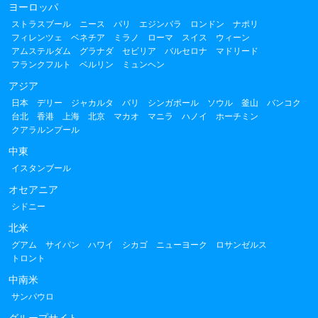
ヨーロッパ
ストラスブール
ニース
パリ
エジンバラ
ロンドン
ナポリ
フィレンツェ
ベネチア
ミラノ
ローマ
スイス
ウィーン
アムステルダム
グラナダ
セビリア
バルセロナ
マドリード
フランクフルト
ベルリン
ミュンヘン
アジア
日本
デリー
ジャカルタ
バリ
シンガポール
ソウル
釜山
バンコク
台北
香港
上海
北京
マカオ
マニラ
ハノイ
ホーチミン
クアラルンプール
中東
イスタンブール
オセアニア
シドニー
北米
グアム
サイパン
ハワイ
シカゴ
ニューヨーク
ロサンゼルス
トロント
中南米
サンパウロ
グループサイト