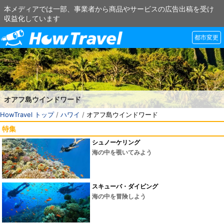
本メディアでは一部、事業者から商品やサービスの広告出稿を受け
収益化しています
都市変更
オアフ島ウインドワード
HowTravel トップ
/
ハワイ
/
オアフ島ウインドワード
特集
シュノーケリング
海の中を覗いてみよう
スキューバ・ダイビング
海の中を冒険しよう