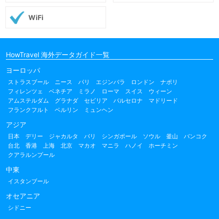
WiFi
HowTravel 海外データガイド一覧
ヨーロッパ
ストラスブール
ニース
パリ
エジンバラ
ロンドン
ナポリ
フィレンツェ
ベネチア
ミラノ
ローマ
スイス
ウィーン
アムステルダム
グラナダ
セビリア
バルセロナ
マドリード
フランクフルト
ベルリン
ミュンヘン
アジア
日本
デリー
ジャカルタ
バリ
シンガポール
ソウル
釜山
バンコク
台北
香港
上海
北京
マカオ
マニラ
ハノイ
ホーチミン
クアラルンプール
中東
イスタンブール
オセアニア
シドニー