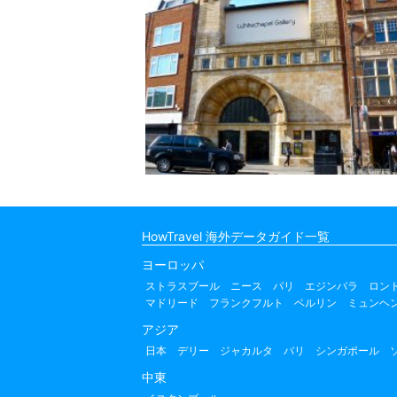
HowTravel 海外データガイド一覧
ヨーロッパ
ストラスブール
ニース
パリ
エジンバラ
ロン
マドリード
フランクフルト
ベルリン
ミュンヘ
アジア
日本
デリー
ジャカルタ
バリ
シンガポール
中東