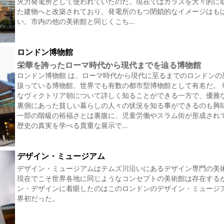
火力発電所として使われていたのだ。現在ではガラスを大々的に
た建物へと改築されており、発電所のもつ閉鎖的なイメージはも
い。市内の他の美術館と同じくこち…
ロンドン博物館
栄華を誇ったローマ時代から現代までを辿る博物館
ロンドン博物館 は、ローマ時代から現代に至るまでのロンドンの
扱っている博物館。世界でも有数の都市型博物館として有名だ。 
なヴィクトリア朝について詳しく知ることができる一方で、優雅
裏側にあった貧しい暮らしの人々の状況を知る事ができるのも興
一部の階級の裕福さとは裏腹に、児童労働やスラム街が形成され
歴史の真実を学べる貴重な展示で…
デザイン・ミュージアム
デザイン・ミュージアムはテムズ川沿いにあるデザイン専門の美
現在でこそ世界各地に同じようなコンセプトの美術館は存在する
ン・デザインに着眼したのはこのロンドンのデザイン・ミュージ
界初だった。