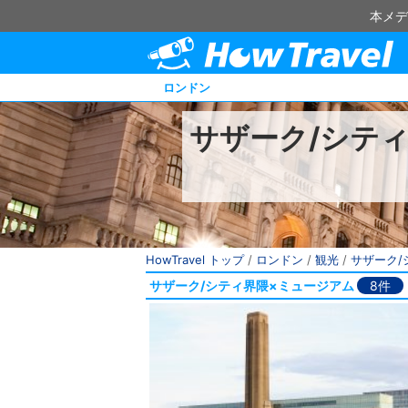
本メデ
ロンドン
サザーク/シテ
HowTravel トップ
/
ロンドン
/
観光
/
サザーク/
サザーク/シティ界隈×ミュージアム
8件