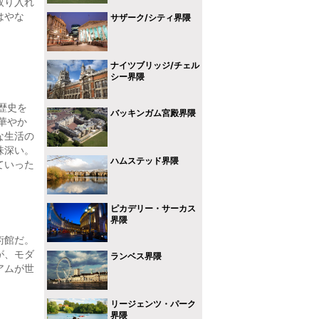
取り入れ
はやな
サザーク/シティ界隈
ナイツブリッジ/チェル
シー界隈
歴史を
バッキンガム宮殿界隈
華やか
な生活の
味深い。
ハムステッド界隈
ていった
ピカデリー・サーカス
界隈
術館だ。
が、モダ
ランベス界隈
アムが世
リージェンツ・パーク
界隈