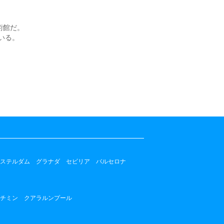
術館だ。
いる。
ステルダム
グラナダ
セビリア
バルセロナ
チミン
クアラルンプール