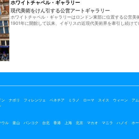
ホワイトチャペル・ギャラリー
現代美術をけん引する公営アートギャラリー
ホワイトチャペル・ギャラリーはロンドン東部に位置する公営美
1901年に開館して以来、イギリスの近現代美術界を牽引し続けて
ドン
ナポリ
フィレンツェ
ベネチア
ミラノ
ローマ
スイス
ウィーン
アム
ン
ソウル
釜山
バンコク
台北
香港
上海
北京
マカオ
マニラ
ハノイ
ホー