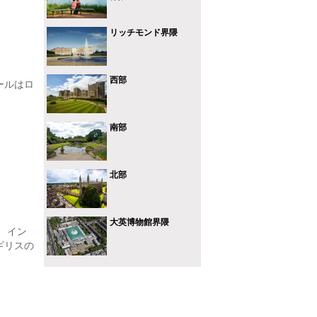
リッチモンド界隈
西部
ールはロ
南部
北部
大英博物館界隈
 イン
ギリスの