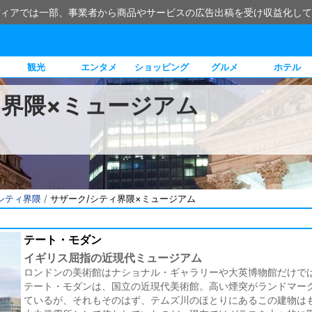
ィアでは一部、事業者から商品やサービスの広告出稿を受け収益化して
観光
エンタメ
ショッピング
グルメ
ホテル
ィ界隈×ミュージアム
シティ界隈
/
サザーク/シティ界隈×ミュージアム
テート・モダン
イギリス屈指の近現代ミュージアム
ロンドンの美術館はナショナル・ギャラリーや大英博物館だけで
テート・モダンは、国立の近現代美術館。高い煙突がランドマー
ているが、それもそのはず、テムズ川のほとりにあるこの建物は