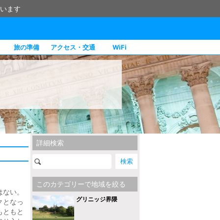
います
旅の準備
アクセス・交通
WiFi
詳細検索
このカテゴリーで地域を絞る
はない。
グリニッジ界隈
クとなっ
もともと