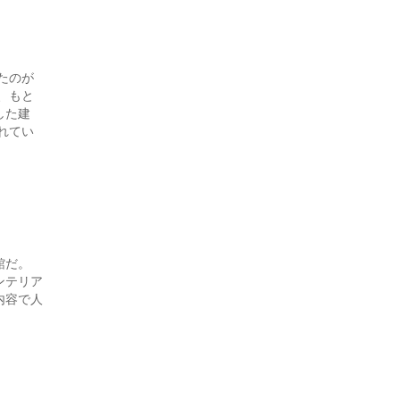
たのが
、もと
した建
れてい
館だ。
ンテリア
内容で人