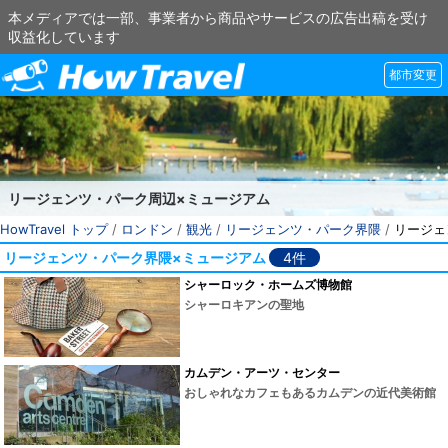
本メディアでは一部、事業者から商品やサービスの広告出稿を受け
収益化しています
都市変更
リージェンツ・パーク周辺×ミュージアム
HowTravel トップ
/
ロンドン
/
観光
/
リージェンツ・パーク界隈
/
リージェ
リージェンツ・パーク界隈×ミュージアム
4件
シャーロック・ホームズ博物館
シャーロキアンの聖地
カムデン・アーツ・センター
おしゃれなカフェもあるカムデンの近代美術館