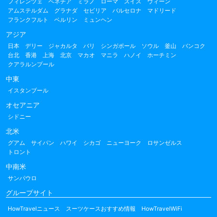
フィレンツェ
ベネチア
ミラノ
ローマ
スイス
ウィーン
アムステルダム
グラナダ
セビリア
バルセロナ
マドリード
フランクフルト
ベルリン
ミュンヘン
アジア
日本
デリー
ジャカルタ
バリ
シンガポール
ソウル
釜山
バンコク
台北
香港
上海
北京
マカオ
マニラ
ハノイ
ホーチミン
クアラルンプール
中東
イスタンブール
オセアニア
シドニー
北米
グアム
サイパン
ハワイ
シカゴ
ニューヨーク
ロサンゼルス
トロント
中南米
サンパウロ
グループサイト
HowTravelニュース
スーツケースおすすめ情報
HowTravelWiFi