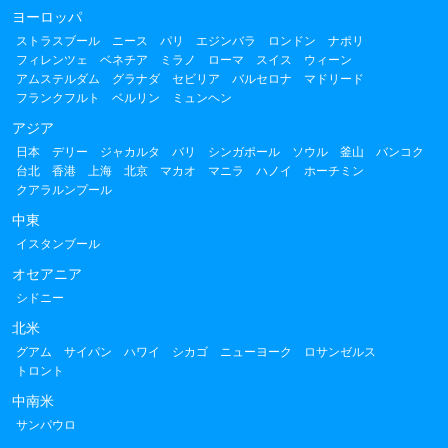
ヨーロッパ
ストラスブール
ニース
パリ
エジンバラ
ロンドン
ナポリ
フィレンツェ
ベネチア
ミラノ
ローマ
スイス
ウィーン
アムステルダム
グラナダ
セビリア
バルセロナ
マドリード
フランクフルト
ベルリン
ミュンヘン
アジア
日本
デリー
ジャカルタ
バリ
シンガポール
ソウル
釜山
バンコク
台北
香港
上海
北京
マカオ
マニラ
ハノイ
ホーチミン
クアラルンプール
中東
イスタンブール
オセアニア
シドニー
北米
グアム
サイパン
ハワイ
シカゴ
ニューヨーク
ロサンゼルス
トロント
中南米
サンパウロ