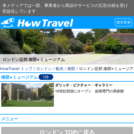
本メディアでは一部、事業者から商品やサービスの広告出稿を受け
収益化しています
都市変更
ロンドン近郊 南部×ミュージアム
HowTravel トップ
/
ロンドン
/
観光
/
南部
/
ロンドン近郊 南部×ミュージア
南部×ミュージアム
1件
ダリッチ・ピクチャー・ギャラリー
19世紀初頭にオープン 絵画専門の美術館
メニュー
ロンドン TOPに戻る