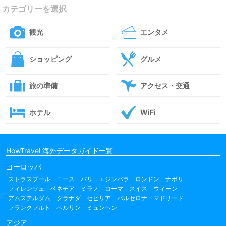
カテゴリーを選択
観光
エンタメ
ショッピング
グルメ
旅の準備
アクセス・交通
ホテル
WiFi
HowTravel 海外データガイド一覧
ヨーロッパ
ストラスブール
ニース
パリ
エジンバラ
ロンドン
ナポリ
フィレンツェ
ベネチア
ミラノ
ローマ
スイス
ウィーン
アムステルダム
グラナダ
セビリア
バルセロナ
マドリード
フランクフルト
ベルリン
ミュンヘン
アジア