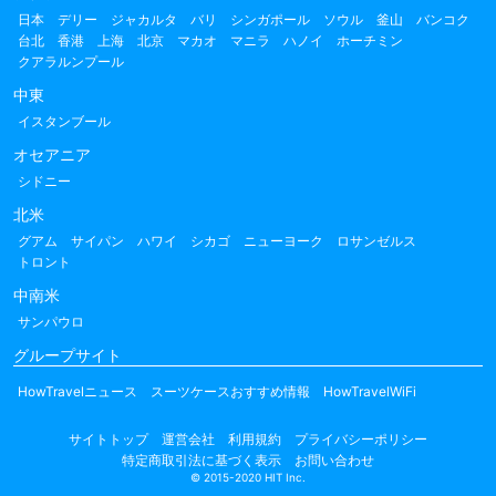
日本
デリー
ジャカルタ
バリ
シンガポール
ソウル
釜山
バンコク
台北
香港
上海
北京
マカオ
マニラ
ハノイ
ホーチミン
クアラルンプール
中東
イスタンブール
オセアニア
シドニー
北米
グアム
サイパン
ハワイ
シカゴ
ニューヨーク
ロサンゼルス
トロント
中南米
サンパウロ
グループサイト
HowTravelニュース
スーツケースおすすめ情報
HowTravelWiFi
サイトトップ
運営会社
利用規約
プライバシーポリシー
特定商取引法に基づく表示
お問い合わせ
© 2015-2020 HIT Inc.