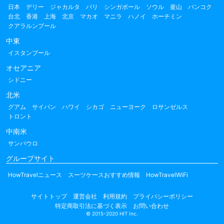
日本
デリー
ジャカルタ
バリ
シンガポール
ソウル
釜山
バンコク
台北
香港
上海
北京
マカオ
マニラ
ハノイ
ホーチミン
クアラルンプール
中東
イスタンブール
オセアニア
シドニー
北米
グアム
サイパン
ハワイ
シカゴ
ニューヨーク
ロサンゼルス
トロント
中南米
サンパウロ
グループサイト
HowTravelニュース
スーツケースおすすめ情報
HowTravelWiFi
サイトトップ
運営会社
利用規約
プライバシーポリシー
特定商取引法に基づく表示
お問い合わせ
© 2015-2020 HIT Inc.