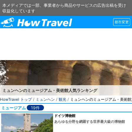
本メディアでは一部、事業者から商品やサービスの広告出稿を受け
収益化しています
都市変更
ミュンヘンのミュージアム・美術館人気ランキング
HowTravel トップ
/
ミュンヘン
/
観光
/
ミュンヘンのミュージアム・美術館
ミュージアム
19件
ドイツ博物館
あらゆる分野を網羅する世界最大級の博物館