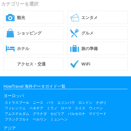
カテゴリーを選択
観光
エンタメ
ショッピング
グルメ
ホテル
旅の準備
アクセス・交通
WiFi
HowTravel 海外データガイド一覧
ヨーロッパ
ストラスブール
ニース
パリ
エジンバラ
ロンドン
ナポリ
フィレンツェ
ベネチア
ミラノ
ローマ
スイス
ウィーン
アムステルダム
グラナダ
セビリア
バルセロナ
マドリード
フランクフルト
ベルリン
ミュンヘン
アジア