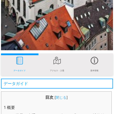
データガイド
アクセス・入場
基本情報
データガイド
目次
[
閉じる
]
1
概要