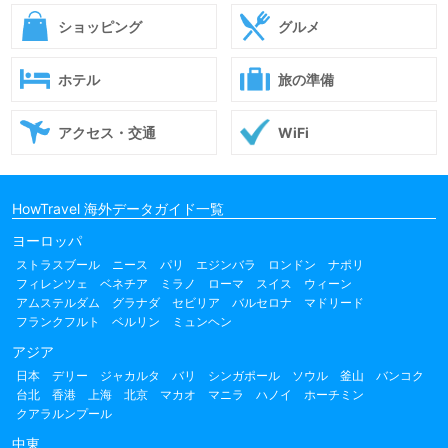
ショッピング
グルメ
ホテル
旅の準備
アクセス・交通
WiFi
HowTravel 海外データガイド一覧
ヨーロッパ
ストラスブール
ニース
パリ
エジンバラ
ロンドン
ナポリ
フィレンツェ
ベネチア
ミラノ
ローマ
スイス
ウィーン
アムステルダム
グラナダ
セビリア
バルセロナ
マドリード
フランクフルト
ベルリン
ミュンヘン
アジア
日本
デリー
ジャカルタ
バリ
シンガポール
ソウル
釜山
バンコク
台北
香港
上海
北京
マカオ
マニラ
ハノイ
ホーチミン
クアラルンプール
中東