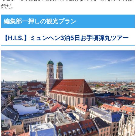
館だ。
編集部一押しの観光プラン
【H.I.S.】ミュンヘン3泊5日お手頃弾丸ツアー