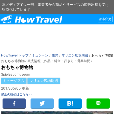
本メディアでは一部、事業者から商品やサービスの広告出稿を受け
収益化しています
都市変更
HowTravel トップ
/
ミュンヘン
/
観光
/
マリエン広場周辺
/
おもちゃ博物
おもちゃ博物館の観光情報（作品・料金・行き方・営業時間）
おもちゃ博物館
Spielzeugmuseum
ミュージアム
マリエン広場周辺
2017/05/05 更新
修正の指摘はこちら>>