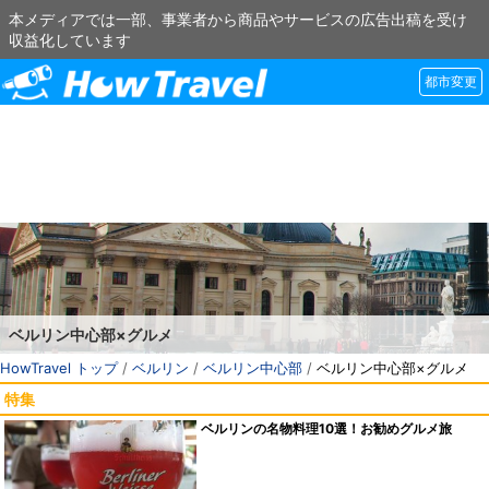
本メディアでは一部、事業者から商品やサービスの広告出稿を受け
収益化しています
都市変更
ベルリン中心部×グルメ
HowTravel トップ
/
ベルリン
/
ベルリン中心部
/
ベルリン中心部×グルメ
特集
ベルリンの名物料理10選！お勧めグルメ旅