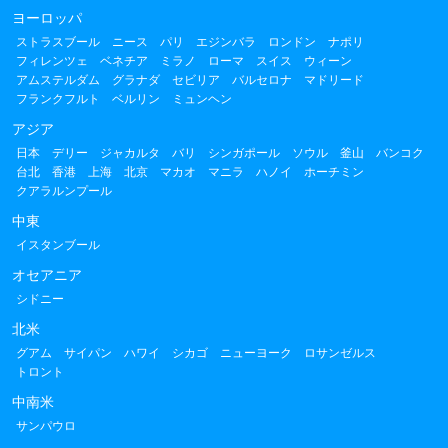
ヨーロッパ
ストラスブール
ニース
パリ
エジンバラ
ロンドン
ナポリ
フィレンツェ
ベネチア
ミラノ
ローマ
スイス
ウィーン
アムステルダム
グラナダ
セビリア
バルセロナ
マドリード
フランクフルト
ベルリン
ミュンヘン
アジア
日本
デリー
ジャカルタ
バリ
シンガポール
ソウル
釜山
バンコク
台北
香港
上海
北京
マカオ
マニラ
ハノイ
ホーチミン
クアラルンプール
中東
イスタンブール
オセアニア
シドニー
北米
グアム
サイパン
ハワイ
シカゴ
ニューヨーク
ロサンゼルス
トロント
中南米
サンパウロ