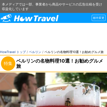
本メディアでは一部、事業者から商品やサービスの広告出稿を受け
収益化しています
都市変更
HowTravel トップ
/
ベルリン
/
ベルリンの名物料理10選！お勧めグルメ旅
ベルリンの名物料理10選！お勧めグルメ
特集
旅