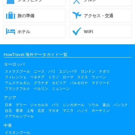
旅の準備
アクセス・交通
ホテル
WiFi
HowTravel 海外データガイド一覧
ヨーロッパ
ストラスブール
ニース
パリ
エジンバラ
ロンドン
ナポリ
フィレンツェ
ベネチア
ミラノ
ローマ
スイス
ウィーン
アムステルダム
グラナダ
セビリア
バルセロナ
マドリード
フランクフルト
ベルリン
ミュンヘン
アジア
日本
デリー
ジャカルタ
バリ
シンガポール
ソウル
釜山
バンコク
台北
香港
上海
北京
マカオ
マニラ
ハノイ
ホーチミン
クアラルンプール
中東
イスタンブール