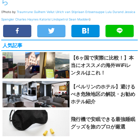
ら
(Photo by
Traumrune
Guilhem Vellut
Ulrich van Stipriaan
Erbsensuppe
Lulu Durand
Jessica
Spengler
Charles Haynes
Katorisi
Lindspetrol
Sean Madden
)
人気記事
【6ヶ国で実際に比較！】本
当にオススメの海外WiFiレ
ンタルはこれ！
【ベルリンのホテル】避ける
べき危険地区の解説・お勧め
ホテル紹介
飛行機で安眠できる最強睡眠
グッズを旅のプロが厳選