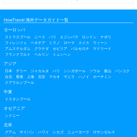
HowTravel 海外データガイド一覧
ヨーロッパ
ストラスブール
ニース
パリ
エジンバラ
ロンドン
ナポリ
フィレンツェ
ベネチア
ミラノ
ローマ
スイス
ウィーン
アムステルダム
グラナダ
セビリア
バルセロナ
マドリード
フランクフルト
ベルリン
ミュンヘン
アジア
日本
デリー
ジャカルタ
バリ
シンガポール
ソウル
釜山
バンコク
台北
香港
上海
北京
マカオ
マニラ
ハノイ
ホーチミン
クアラルンプール
中東
イスタンブール
オセアニア
シドニー
北米
グアム
サイパン
ハワイ
シカゴ
ニューヨーク
ロサンゼルス