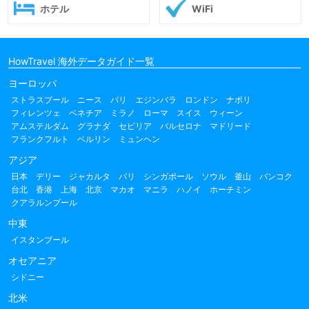
ホテル
WiFi
HowTravel 海外データガイド一覧
ヨーロッパ
ストラスブール
ニース
パリ
エジンバラ
ロンドン
ナポリ
フィレンツェ
ベネチア
ミラノ
ローマ
スイス
ウィーン
アムステルダム
グラナダ
セビリア
バルセロナ
マドリード
フランクフルト
ベルリン
ミュンヘン
アジア
日本
デリー
ジャカルタ
バリ
シンガポール
ソウル
釜山
バンコク
台北
香港
上海
北京
マカオ
マニラ
ハノイ
ホーチミン
クアラルンプール
中東
イスタンブール
オセアニア
シドニー
北米