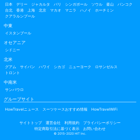
日本
デリー
ジャカルタ
バリ
シンガポール
ソウル
釜山
バンコク
台北
香港
上海
北京
マカオ
マニラ
ハノイ
ホーチミン
クアラルンプール
中東
イスタンブール
オセアニア
シドニー
北米
グアム
サイパン
ハワイ
シカゴ
ニューヨーク
ロサンゼルス
トロント
中南米
サンパウロ
グループサイト
HowTravelニュース
スーツケースおすすめ情報
HowTravelWiFi
サイトトップ
運営会社
利用規約
プライバシーポリシー
特定商取引法に基づく表示
お問い合わせ
© 2015-2020 HIT Inc.