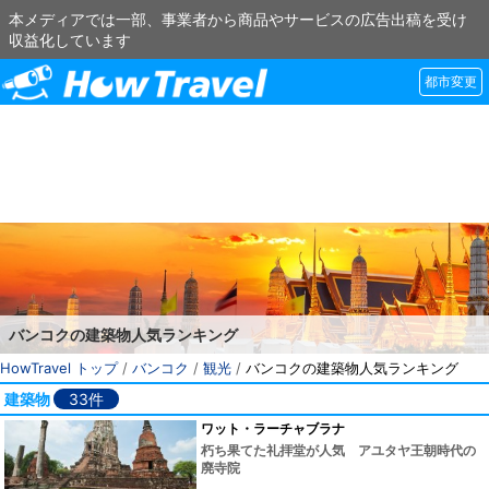
本メディアでは一部、事業者から商品やサービスの広告出稿を受け
収益化しています
都市変更
バンコクの建築物人気ランキング
HowTravel トップ
/
バンコク
/
観光
/
バンコクの建築物人気ランキング
建築物
33件
ワット・ラーチャブラナ
朽ち果てた礼拝堂が人気 アユタヤ王朝時代の
廃寺院