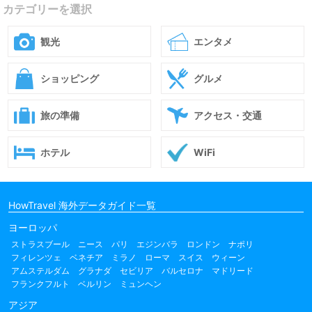
カテゴリーを選択
観光
エンタメ
ショッピング
グルメ
旅の準備
アクセス・交通
ホテル
WiFi
HowTravel 海外データガイド一覧
ヨーロッパ
ストラスブール
ニース
パリ
エジンバラ
ロンドン
ナポリ
フィレンツェ
ベネチア
ミラノ
ローマ
スイス
ウィーン
アムステルダム
グラナダ
セビリア
バルセロナ
マドリード
フランクフルト
ベルリン
ミュンヘン
アジア